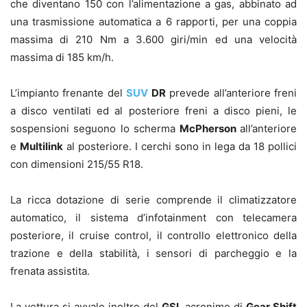
che diventano 150 con l’alimentazione a gas, abbinato ad
una trasmissione automatica a 6 rapporti, per una coppia
massima di 210 Nm a 3.600 giri/min ed una velocità
massima di 185 km/h.
L’impianto frenante del
SUV
DR
prevede all’anteriore freni
a disco ventilati ed al posteriore freni a disco pieni, le
sospensioni seguono lo scherma
McPherson
all’anteriore
e
Multilink
al posteriore. I cerchi sono in lega da 18 pollici
con dimensioni 215/55 R18.
La ricca dotazione di serie comprende il climatizzatore
automatico, il sistema d’infotainment con telecamera
posteriore, il cruise control, il controllo elettronico della
trazione e della stabilità, i sensori di parcheggio e la
frenata assistita.
La vettura si avvale inoltre del
GSI
, acronimo di
Gear Shift