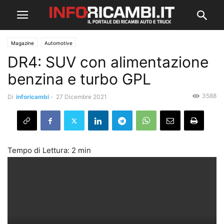
Magazine
Automotive
DR4: SUV con alimentazione
benzina e turbo GPL
3588
Di
inforicambi
-
27 Dicembre 2021