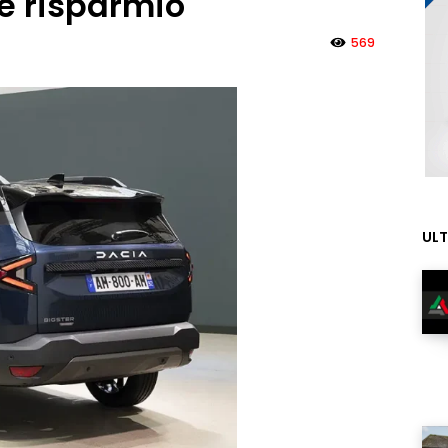
e risparmio
569
ULT