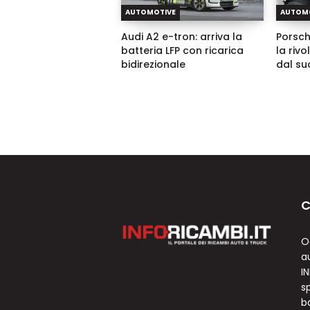
AUTOMOTIVE
AUTOM
Audi A2 e-tron: arriva la
Porsch
batteria LFP con ricarica
la riv
bidirezionale
dal su
C
O
a
I
sp
b