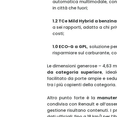
automatica multimodale, consu
in città che fuori;
1.2 TCe Mild Hybrid a benzin
a sei rapporti, adatto a chi pri
costi;
1.0 ECO-G a GPL
, soluzione pe
risparmiare sul carburante, c
Le dimensioni generose – 4,63 me
da categoria superiore
, idea
facilitato da porte ampie e sedu
tra i più capienti della categoria.
Altro punto forte è la
manuten
condivisa con Renault e all’assen
gestione risultano contenuti. I p
dati ufficiali: fino a 18 km/l per l’