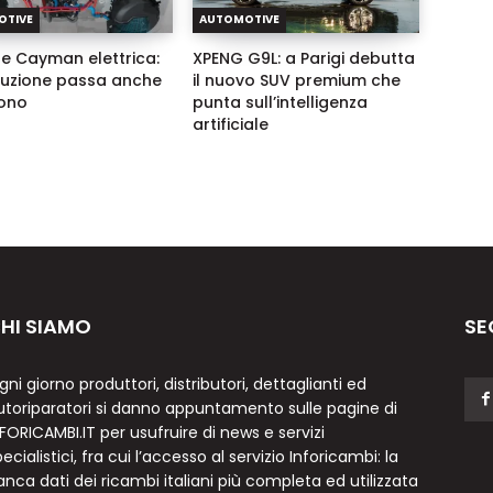
OTIVE
AUTOMOTIVE
e Cayman elettrica:
XPENG G9L: a Parigi debutta
oluzione passa anche
il nuovo SUV premium che
ono
punta sull’intelligenza
artificiale
HI SIAMO
SE
gni giorno produttori, distributori, dettaglianti ed
utoriparatori si danno appuntamento sulle pagine di
NFORICAMBI.IT per usufruire di news e servizi
ecialistici, fra cui l’accesso al servizio Inforicambi: la
anca dati dei ricambi italiani più completa ed utilizzata