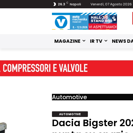
C
26.3
Napoli
Venerdì, 07 Agosto 2026
MAGAZINE
IR TV
NEWS DA
Automotive
AUTOMOTIVE
Dacia Bigster 20