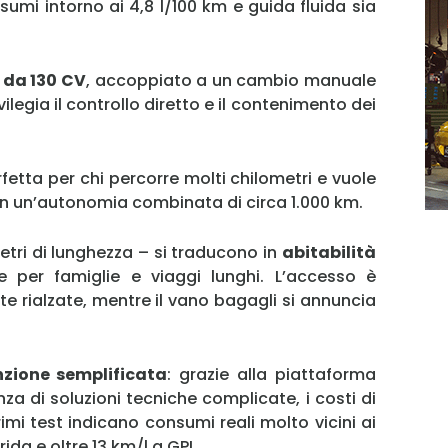
mi intorno ai 4,8 l/100 km e guida fluida sia
a da 130 CV
, accoppiato a un cambio manuale
vilegia il controllo diretto e il contenimento dei
MY INFORICAMBI
rfetta per chi percorre molti chilometri e vuole
on un’autonomia combinata di circa 1.000 km.
tri di lunghezza – si traducono in
abitabilità
Username
le per famiglie e viaggi lunghi. L’accesso è
te rialzate, mentre il vano bagagli si annuncia
Password
zione semplificata
: grazie alla piattaforma
za di soluzioni tecniche complicate, i costi di
Ricordami
rimi test indicano consumi reali molto vicini ai
ibrida e oltre 13 km/l a GPL.
Accedi