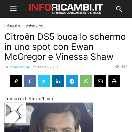
Magazine
Automotive
Citroën DS5 buca lo schermo
in uno spot con Ewan
McGregor e Vinessa Shaw
484
Di
inforicambi
-
22 Marzo 2013