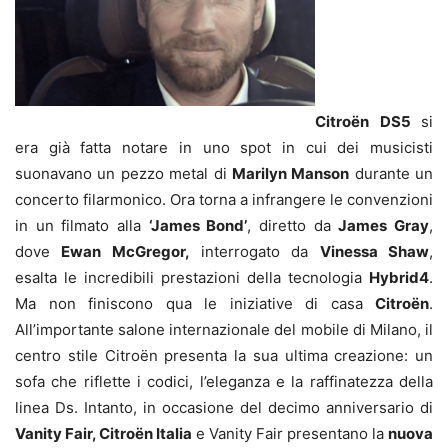
Citroën DS5
si
era già fatta notare in uno spot in cui dei musicisti
suonavano un pezzo metal di
Marilyn Manson
durante un
concerto filarmonico. Ora torna a infrangere le convenzioni
in un filmato alla
‘James Bond’
, diretto da
James Gray
,
dove
Ewan McGregor,
interrogato da
Vinessa Shaw
,
esalta le incredibili prestazioni della tecnologia
Hybrid4
.
Ma non finiscono qua le iniziative di casa
Citroën
.
All’importante salone internazionale del mobile di Milano, il
centro stile Citroën presenta la sua ultima creazione: un
sofa che riflette i codici, l’eleganza e la raffinatezza della
linea Ds. Intanto, in occasione del decimo anniversario di
Vanity Fair, Citroën Italia
e Vanity Fair presentano la
nuova