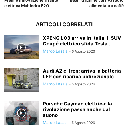
Premio Innovazione all’auto
“Bean Machine”: arriva l’auto
elettrica Mahindra E2O
alimentata a caffè
ARTICOLI CORRELATI
XPENG L03 arriva in Italia: il SUV
Coupé elettrico sfida Tesla...
Marco Lasala
-
6 Agosto 2026
Audi A2 e-tron: arriva la batteria
LFP con ricarica bidirezionale
Marco Lasala
-
5 Agosto 2026
Porsche Cayman elettrica: la
rivoluzione passa anche dal
suono
Marco Lasala
-
5 Agosto 2026