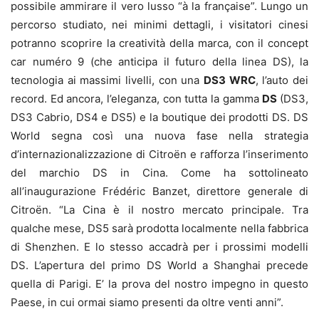
possibile ammirare il vero lusso “à la française”. Lungo un
percorso studiato, nei minimi dettagli, i visitatori cinesi
potranno scoprire la creatività della marca, con il concept
car numéro 9 (che anticipa il futuro della linea DS), la
tecnologia ai massimi livelli, con una
DS3 WRC
, l’auto dei
record. Ed ancora, l’eleganza, con tutta la gamma
DS
(DS3,
DS3 Cabrio, DS4 e DS5) e la boutique dei prodotti DS. DS
World segna così una nuova fase nella strategia
d’internazionalizzazione di Citroën e rafforza l’inserimento
del marchio DS in Cina. Come ha sottolineato
all’inaugurazione Frédéric Banzet, direttore generale di
Citroën. “La Cina è il nostro mercato principale. Tra
qualche mese, DS5 sarà prodotta localmente nella fabbrica
di Shenzhen. E lo stesso accadrà per i prossimi modelli
DS. L’apertura del primo DS World a Shanghai precede
quella di Parigi. E’ la prova del nostro impegno in questo
Paese, in cui ormai siamo presenti da oltre venti anni”.