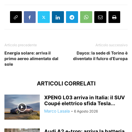
Articolo precedente
Articolo successivo
Energia solare: arriva il
Dayco: la sede di Torino è
primo aereo alimentato dal
diventato il fulcro d’Europa
sole
ARTICOLI CORRELATI
XPENG L03 arriva in Italia: il SUV
Coupé elettrico sfida Tesla...
Marco Lasala
-
6 Agosto 2026
Audi A2 e-tron: arriva la batteria