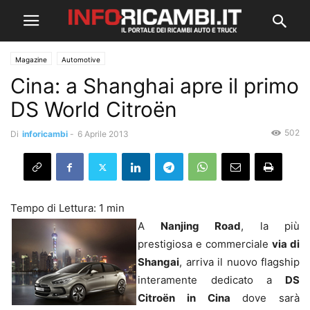
Magazine
Automotive
Cina: a Shanghai apre il primo
DS World Citroën
502
Di
inforicambi
-
6 Aprile 2013
A
Nanjing Road
, la più
prestigiosa e commerciale
via di
Shangai
, arriva il nuovo flagship
interamente dedicato a
DS
Citroën in Cina
dove sarà