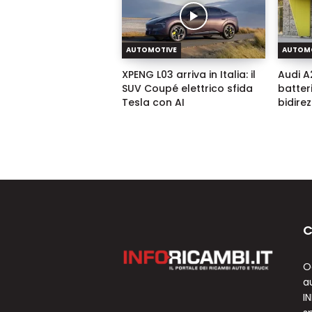
AUTOMOTIVE
AUTOM
XPENG L03 arriva in Italia: il
Audi A2
SUV Coupé elettrico sfida
batter
Tesla con AI
bidire
C
O
a
I