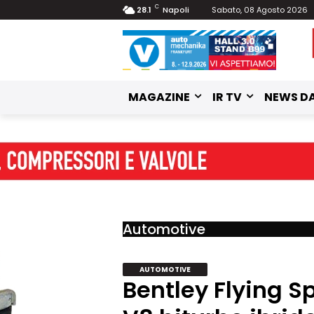
C
28.1
Napoli
Sabato, 08 Agosto 2026
MAGAZINE
IR TV
NEWS DA
Automotive
AUTOMOTIVE
Bentley Flying S