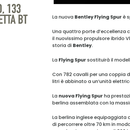
La nuova
Bentley Flying Spur
è s
Una quattro porte d’eccellenza 
il nuovissimo propulsore ibrido V8
storia di
Bentley
.
La
Flying Spur
sostituirà il model
Con 782 cavalli per una coppia di
litri è abbinato a un’unità elett
La
nuova Flying Spur
ha prestazi
berlina assemblata con la massi
La berlina inglese equipaggiata c
di percorrere oltre 70 km in moda