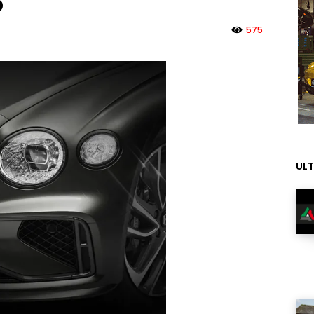
o
575
ULT