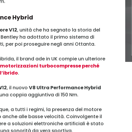
km.
Username
ance Hybrid
ore V12
, unità che ha segnato la storia del
 Bentley ha adottato il primo sistema di
Password
i, per poi proseguire negli anni Ottanta.
ibrida, il brand ade in UK compie un ulteriore
Ricordami
motorizzazioni turbocompresse perché
Accedi
’ibrido
.
W12
, il nuovo
V8 Ultra Performance Hybrid
r una coppia aggiuntiva di 150 Nm.
e, a tutti i regimi, la presenza del motore
 anche alle basse velocità. Coinvolgente il
e a soluzioni elettroniche artificiali è stato
 una sonorità da vera sportiva.