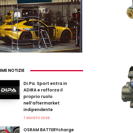
IME NOTIZIE
Di.Pa. Sport entra in
ADIRA e rafforza il
proprio ruolo
nell’aftermarket
indipendente
7 AGOSTO 2026
OSRAM BATTERYcharge