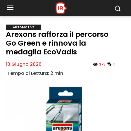
Automotive
AUTOMOTIVE
Arexons rafforza il percorso
Go Green e rinnova la
MY INFORICAMBI
medaglia EcoVadis
10 Giugno 2026
0
373
Username
Password