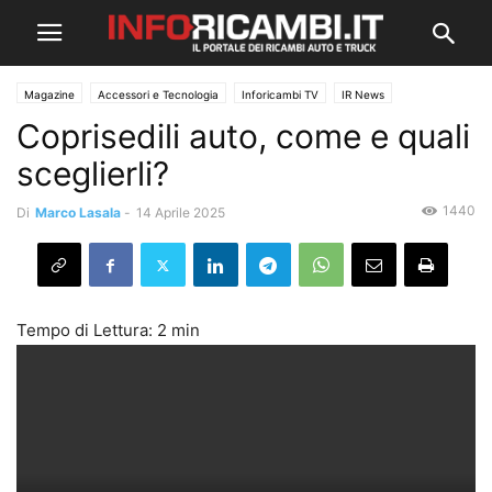
Magazine
Accessori e Tecnologia
Inforicambi TV
IR News
Coprisedili auto, come e quali
sceglierli?
1440
Di
Marco Lasala
-
14 Aprile 2025