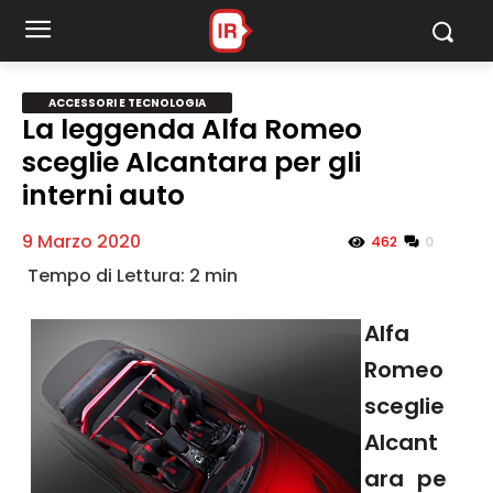
Accessori e Tecnologia
ACCESSORI E TECNOLOGIA
La leggenda Alfa Romeo
sceglie Alcantara per gli
MY INFORICAMBI
interni auto
9 Marzo 2020
0
462
Alfa
Username
Romeo
sceglie
Password
Alcant
ara pe