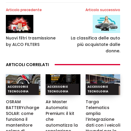
Articolo precedente
Articolo successivo
Nuovi filtri trasmissione
La classifica delle auto
by ALCO FILTERS
più acquistate dalle
donne.
ARTICOLI CORRELATI
ACCESSORI E
ACCESSORI E
ACCESSORI E
TECNOLOGIA
TECNOLOGIA
TECNOLOGIA
OSRAM
Air Master
Targa
BATTERYcharge
Automatic
Telematics
SOLAR: come
Premium: il kit
amplia
funziona il
che
l’integrazione
mantenitore
automatizza la
dati con i veicoli
solare di
regolazione
Hyundai per le