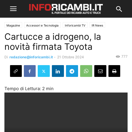
Magazine
Accessori e Tecnologia
Inforicambi TV
IR News
Cartucce a idrogeno, la
novità firmata Toyota
777
Di
redazione@inforicambi.it
-
21 Ottobre 2024