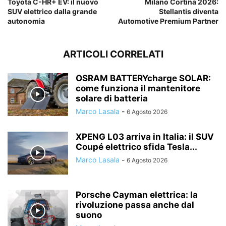
Toyota C-HR+ EV: il nuovo
Milano Cortina 2026:
SUV elettrico dalla grande
Stellantis diventa
autonomia
Automotive Premium Partner
ARTICOLI CORRELATI
OSRAM BATTERYcharge SOLAR:
come funziona il mantenitore
solare di batteria
Marco Lasala
-
6 Agosto 2026
XPENG L03 arriva in Italia: il SUV
Coupé elettrico sfida Tesla...
Marco Lasala
-
6 Agosto 2026
Porsche Cayman elettrica: la
rivoluzione passa anche dal
suono