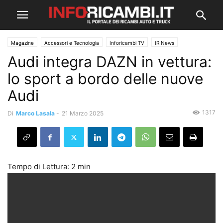
Magazine
Accessori e Tecnologia
Inforicambi TV
IR News
Audi integra DAZN in vettura:
lo sport a bordo delle nuove
Audi
1317
Di
Marco Lasala
-
21 Marzo 2025