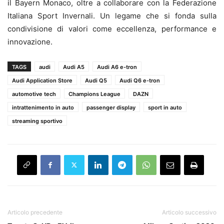
il Bayern Monaco, oltre a collaborare con la Federazione
Italiana Sport Invernali. Un legame che si fonda sulla
condivisione di valori come eccellenza, performance e
innovazione.
TAGS
audi
Audi A5
Audi A6 e-tron
Audi Application Store
Audi Q5
Audi Q6 e-tron
automotive tech
Champions League
DAZN
intrattenimento in auto
passenger display
sport in auto
streaming sportivo
Articolo precedente
Articolo successivo