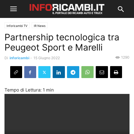
Inforicambi TV
IR News
Partnership tecnologica tra
Peugeot Sport e Marelli
1290
Di
inforicambi
-
15 Giugno 2022