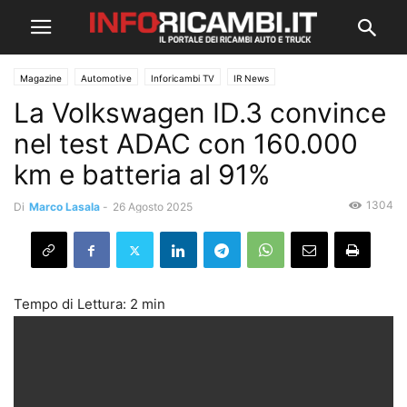
Magazine
Automotive
Inforicambi TV
IR News
La Volkswagen ID.3 convince
nel test ADAC con 160.000
km e batteria al 91%
1304
Di
Marco Lasala
-
26 Agosto 2025