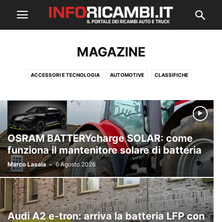
MAGAZINE
ACCESSORI E TECNOLOGIA
AUTOMOTIVE
CLASSIFICHE
ECOSOSTENIBILITÀ
FIERE ED EVENTI
GREEN
INTERVISTE
LAVORO ED ECONOMIA
MANUTENZIONE E RIPARAZIONE
RICAMBI AUTO
RICAMBI TRUCK
SICUREZZA ALLA GUIDA
OSRAM BATTERYcharge SOLAR: come
funziona il mantenitore solare di batteria
Marco Lasala
-
6 Agosto 2026
Audi A2 e-tron: arriva la batteria LFP con