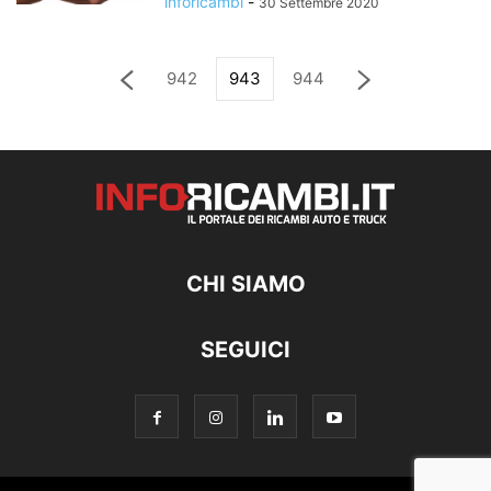
inforicambi
-
30 Settembre 2020
942
943
944
CHI SIAMO
SEGUICI