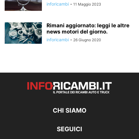
inforicambi
-
11 Maggio 2023
Rimani aggiornato: leggi le altre
news motori del giorno.
inforicambi
-
26 Giugno 2020
CHI SIAMO
SEGUICI