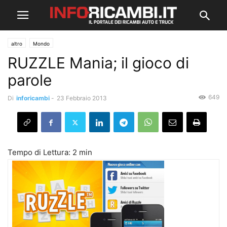
altro
Mondo
RUZZLE Mania; il gioco di
parole
649
Di
inforicambi
-
23 Febbraio 2013