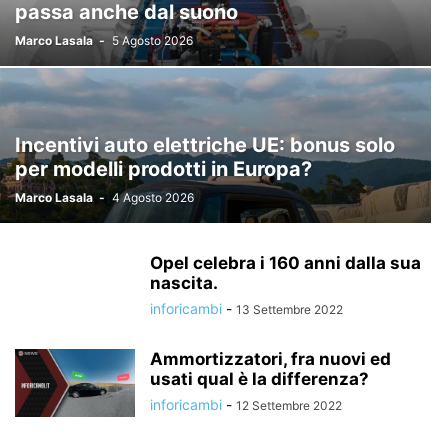
passa anche dal suono
Marco Lasala
-
5 Agosto 2026
Incentivi auto elettriche UE: bonus solo
per modelli prodotti in Europa?
Marco Lasala
-
4 Agosto 2026
Opel celebra i 160 anni dalla sua
nascita.
inforicambi
-
13 Settembre 2022
Ammortizzatori, fra nuovi ed
usati qual è la differenza?
inforicambi
-
12 Settembre 2022