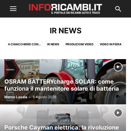
IR NEWS
4 CHIACCHIERE CON...
IR NEWS
PRODUZIONI VIDEO
VIDEO IN FIERA
OSRAM BATTERYcharge SOLAR: come
funziona il mantenitore solare di batteria
Marco Lasala
-
6 Agosto 2026
Porsche Cayman elettrica: la rivoluzione