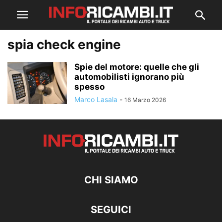
spia check engine
Spie del motore: quelle che gli
automobilisti ignorano più
spesso
Marco Lasala
-
16 Marzo 2026
CHI SIAMO
SEGUICI