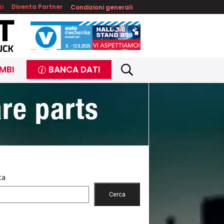
zi
Diventa Partner
Condizioni generali
MBI
BANCA DATI
ca
Cerca