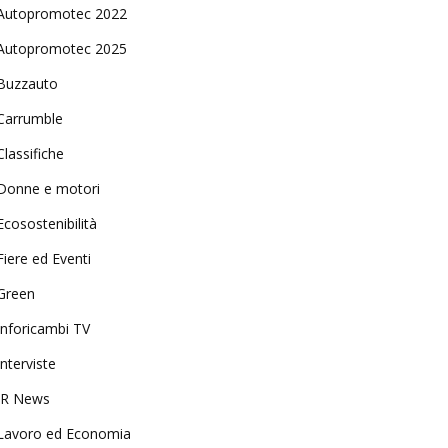
Autopromotec 2022
Autopromotec 2025
Buzzauto
Carrumble
Classifiche
Donne e motori
Ecosostenibilità
Fiere ed Eventi
Green
Inforicambi TV
Interviste
IR News
Lavoro ed Economia