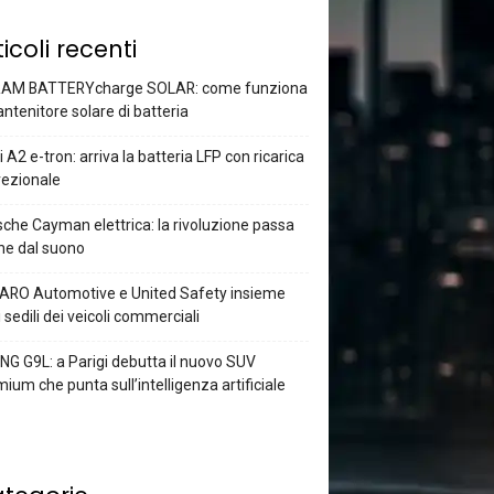
ticoli recenti
AM BATTERYcharge SOLAR: come funziona
antenitore solare di batteria
 A2 e-tron: arriva la batteria LFP con ricarica
rezionale
che Cayman elettrica: la rivoluzione passa
he dal suono
ARO Automotive e United Safety insieme
i sedili dei veicoli commerciali
G G9L: a Parigi debutta il nuovo SUV
ium che punta sull’intelligenza artificiale