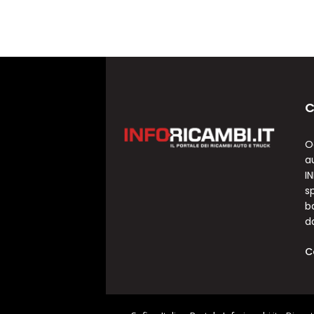
C
O
a
I
sp
b
d
C