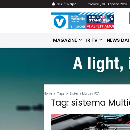
C
31.2
Napoli
Giovedì, 06 Agosto 2026
MAGAZINE
IR TV
NEWS DAI
Home
Tags
Sistema Multiair FCA
Tag: sistema Multi