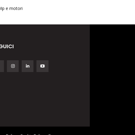
Vip e motori
GUICI