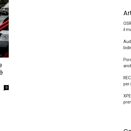
Ar
OSR
il m
Audi
bidi
Pors
e
anc
è
REC
per 
0
XPEN
prem