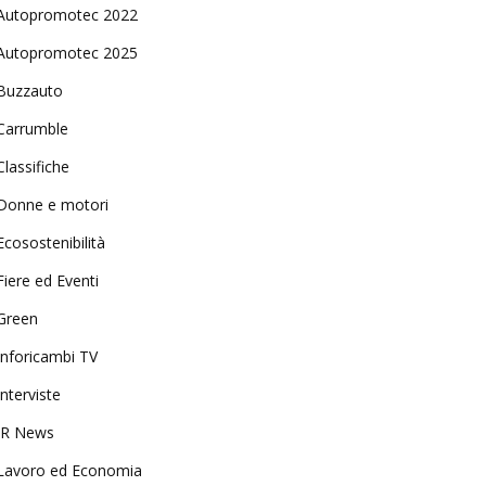
Autopromotec 2022
Autopromotec 2025
Buzzauto
Carrumble
Classifiche
Donne e motori
Ecosostenibilità
Fiere ed Eventi
Green
Inforicambi TV
Interviste
IR News
Lavoro ed Economia