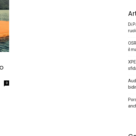
Ar
Di.P
ruol
OSR
il m
XPEN
vo
sfid
Audi
0
bidi
Pors
anc