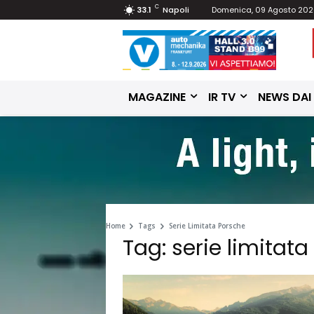
C
33.1
Napoli
Domenica, 09 Agosto 20
MAGAZINE
IR TV
NEWS DAI
Home
Tags
Serie Limitata Porsche
Tag: serie limitat