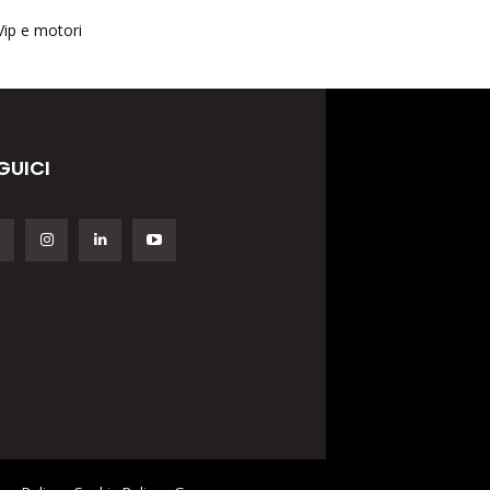
Vip e motori
GUICI