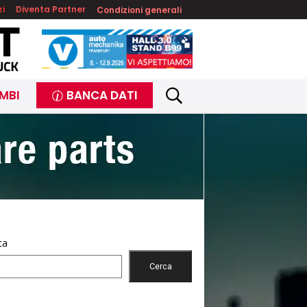
zi
Diventa Partner
Condizioni generali
MBI
BANCA DATI
ca
Cerca