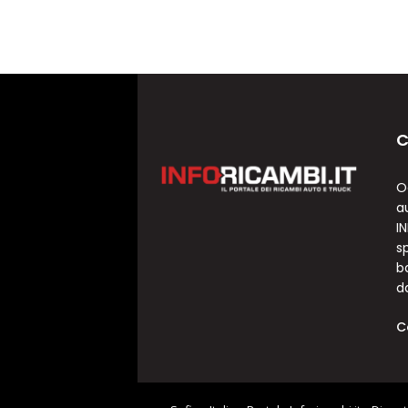
C
O
a
I
sp
b
d
C