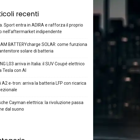
ticoli recenti
a. Sport entra in ADIRA e rafforza il proprio
o nell’aftermarket indipendente
AM BATTERYcharge SOLAR: come funziona
antenitore solare di batteria
G L03 arriva in Italia: il SUV Coupé elettrico
a Tesla con AI
 A2 e-tron: arriva la batteria LFP con ricarica
rezionale
che Cayman elettrica: la rivoluzione passa
he dal suono