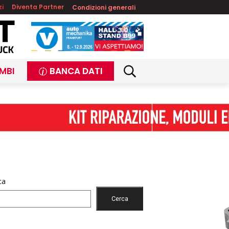
zi
Diventa Partner
Condizioni generali
MBI
BANCA DATI
ca
Cerca