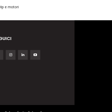
Vip e motori
GUICI