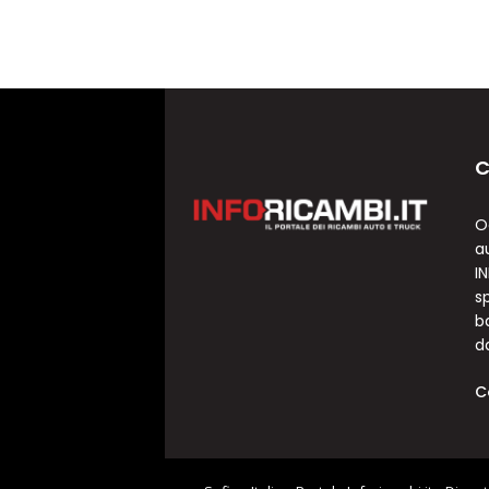
C
O
a
I
sp
b
d
C