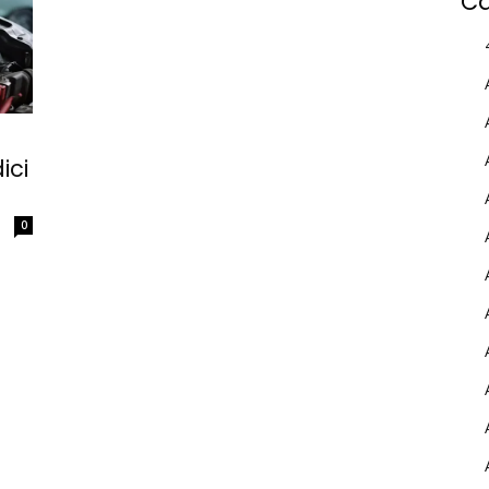
Ca
ici
0
MY INFORICAMBI
Username