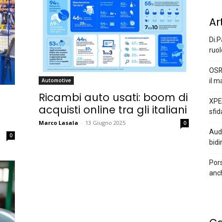
Ar
Di.P
ruol
OSR
il m
Automotive
:
Ricambi auto usati: boom di
XPEN
acquisti online tra gli italiani
sfid
Marco Lasala
-
13 Giugno 2025
0
Audi
0
bidi
Pors
anc