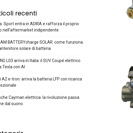
ticoli recenti
a. Sport entra in ADIRA e rafforza il proprio
o nell’aftermarket indipendente
AM BATTERYcharge SOLAR: come funziona
antenitore solare di batteria
G L03 arriva in Italia: il SUV Coupé elettrico
a Tesla con AI
 A2 e-tron: arriva la batteria LFP con ricarica
rezionale
che Cayman elettrica: la rivoluzione passa
he dal suono