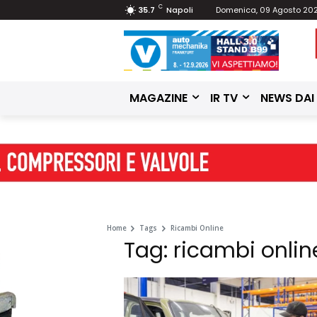
C
35.7
Napoli
Domenica, 09 Agosto 20
MAGAZINE
IR TV
NEWS DAI
Home
Tags
Ricambi Online
Tag: ricambi onlin