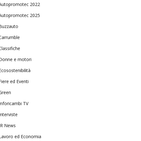
Autopromotec 2022
Autopromotec 2025
Buzzauto
Carrumble
Classifiche
Donne e motori
Ecosostenibilità
Fiere ed Eventi
Green
Inforicambi TV
Interviste
IR News
Lavoro ed Economia