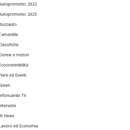
Autopromotec 2022
Autopromotec 2025
Buzzauto
Carrumble
Classifiche
Donne e motori
Ecosostenibilità
Fiere ed Eventi
Green
Inforicambi TV
Interviste
IR News
Lavoro ed Economia