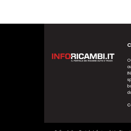
C
O
a
I
sp
b
d
C