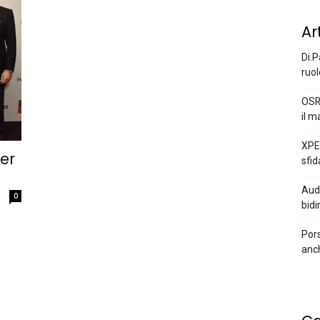
Ar
Di.P
ruol
OSR
il m
XPEN
er
sfid
Audi
0
bidi
Pors
anc