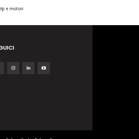
Vip e motori
GUICI