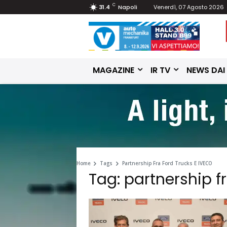
C
31.4
Napoli
Venerdì, 07 Agosto 2026
MAGAZINE
IR TV
NEWS DAI
Home
Tags
Partnership Fra Ford Trucks E IVECO
Tag: partnership f