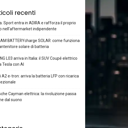
ticoli recenti
a. Sport entra in ADIRA e rafforza il proprio
o nell’aftermarket indipendente
AM BATTERYcharge SOLAR: come funziona
antenitore solare di batteria
G L03 arriva in Italia: il SUV Coupé elettrico
a Tesla con AI
 A2 e-tron: arriva la batteria LFP con ricarica
rezionale
che Cayman elettrica: la rivoluzione passa
he dal suono