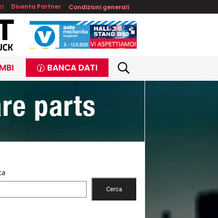
zi
Diventa Partner
Condizioni generali
MBI
BANCA DATI
ca
Cerca