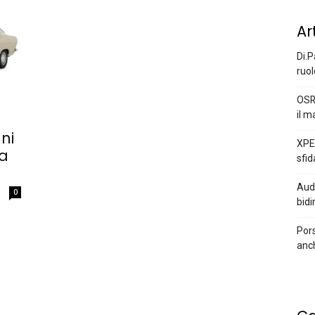
Ar
Di.P
ruol
OSR
il m
ni
XPEN
la
sfid
Audi
0
bidi
Pors
anc