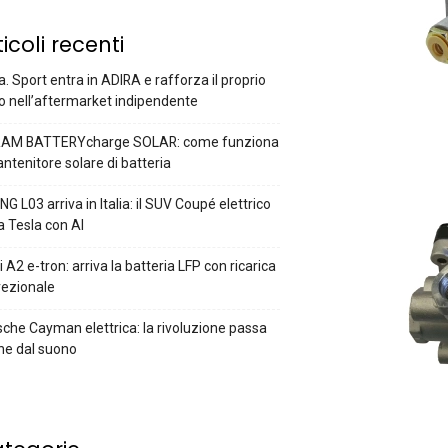
ticoli recenti
a. Sport entra in ADIRA e rafforza il proprio
o nell’aftermarket indipendente
AM BATTERYcharge SOLAR: come funziona
antenitore solare di batteria
G L03 arriva in Italia: il SUV Coupé elettrico
a Tesla con AI
 A2 e-tron: arriva la batteria LFP con ricarica
rezionale
che Cayman elettrica: la rivoluzione passa
he dal suono