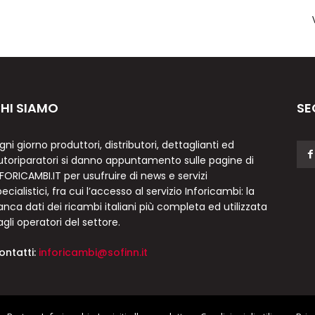
HI SIAMO
SE
gni giorno produttori, distributori, dettaglianti ed
utoriparatori si danno appuntamento sulle pagine di
NFORICAMBI.IT per usufruire di news e servizi
ecialistici, fra cui l’accesso al servizio Inforicambi: la
anca dati dei ricambi italiani più completa ed utilizzata
agli operatori del settore.
ontatti:
inforicambi@sofinn.it