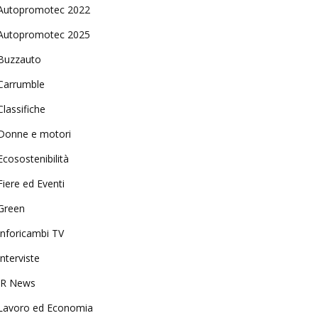
Autopromotec 2022
Autopromotec 2025
Buzzauto
Carrumble
Classifiche
Donne e motori
Ecosostenibilità
Fiere ed Eventi
Green
Inforicambi TV
Interviste
IR News
Lavoro ed Economia