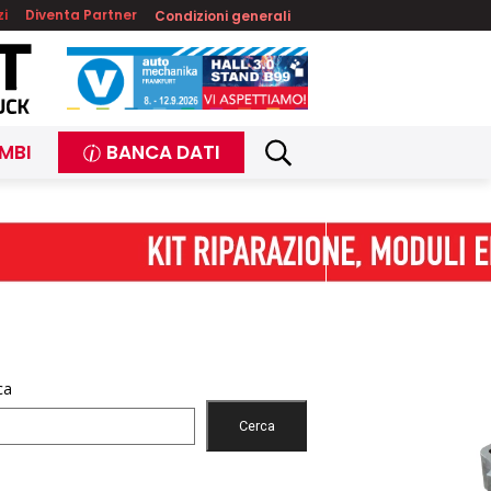
zi
Diventa Partner
Condizioni generali
MBI
BANCA DATI
ca
Cerca