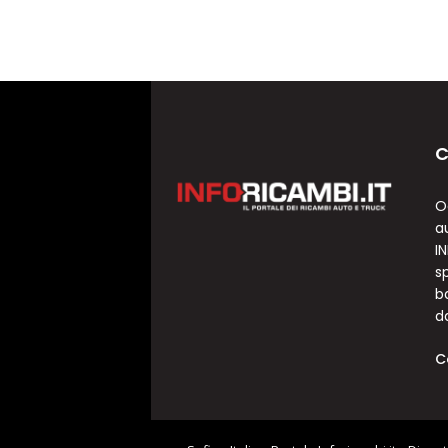
C
O
a
I
sp
b
d
C