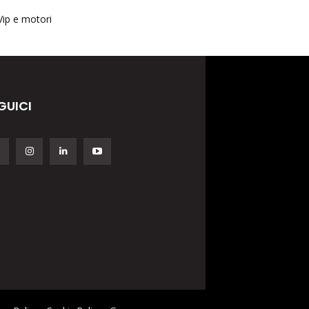
Vip e motori
GUICI