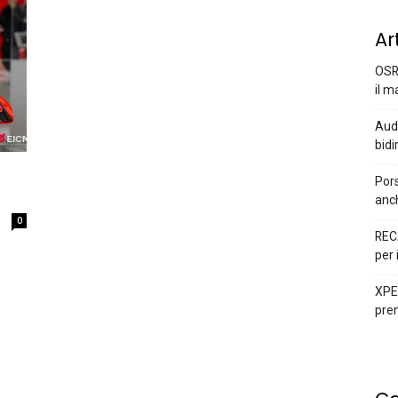
Ar
OSR
il m
Audi
bidi
Pors
anc
0
REC
per 
XPEN
prem