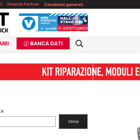
zi
Diventa Partner
Condizioni generali
MBI
BANCA DATI
ca
Cerca