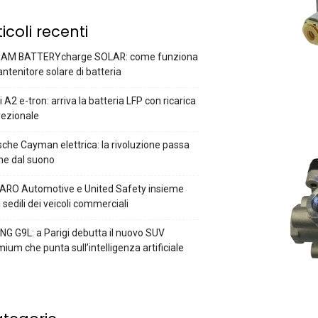
ticoli recenti
AM BATTERYcharge SOLAR: come funziona
antenitore solare di batteria
 A2 e-tron: arriva la batteria LFP con ricarica
rezionale
che Cayman elettrica: la rivoluzione passa
he dal suono
ARO Automotive e United Safety insieme
i sedili dei veicoli commerciali
G G9L: a Parigi debutta il nuovo SUV
ium che punta sull’intelligenza artificiale