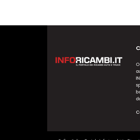
C
O
a
I
sp
b
d
C