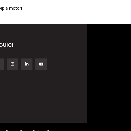
Vip e motori
GUICI