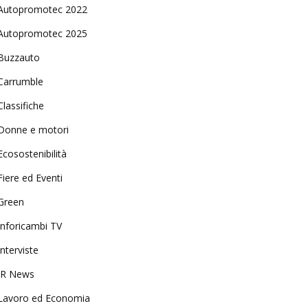
Autopromotec 2022
Autopromotec 2025
Buzzauto
Carrumble
Classifiche
Donne e motori
Ecosostenibilità
Fiere ed Eventi
Green
Inforicambi TV
Interviste
IR News
Lavoro ed Economia