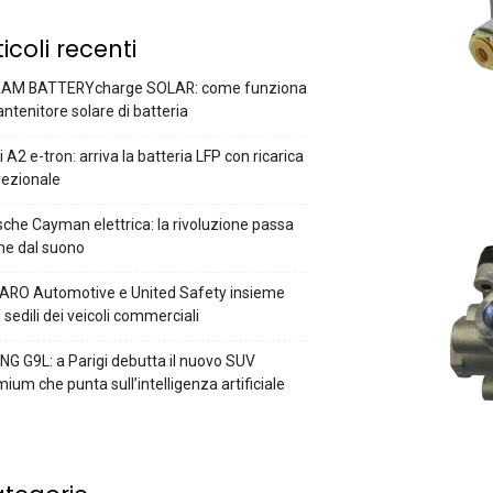
ticoli recenti
AM BATTERYcharge SOLAR: come funziona
antenitore solare di batteria
 A2 e-tron: arriva la batteria LFP con ricarica
rezionale
che Cayman elettrica: la rivoluzione passa
he dal suono
ARO Automotive e United Safety insieme
i sedili dei veicoli commerciali
G G9L: a Parigi debutta il nuovo SUV
ium che punta sull’intelligenza artificiale