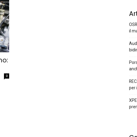
Ar
OSR
il m
Audi
bidi
mo:
Pors
anc
0
REC
per 
XPEN
prem