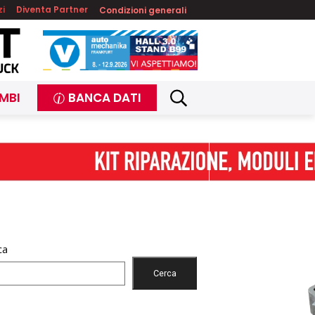
zi
Diventa Partner
Condizioni generali
MBI
BANCA DATI
ca
Cerca