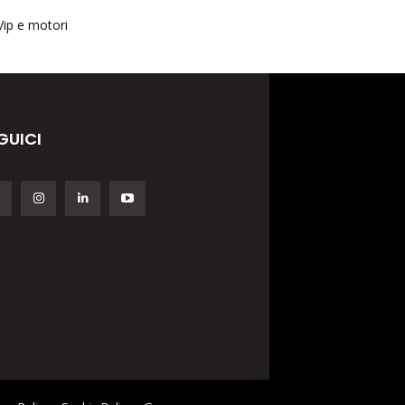
Vip e motori
GUICI