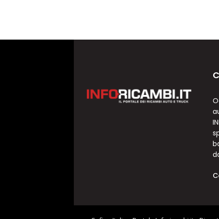
C
O
a
I
sp
b
d
C