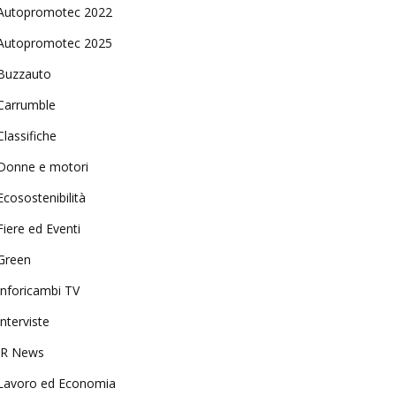
Autopromotec 2022
Autopromotec 2025
Buzzauto
Carrumble
Classifiche
Donne e motori
Ecosostenibilità
Fiere ed Eventi
Green
Inforicambi TV
Interviste
IR News
Lavoro ed Economia