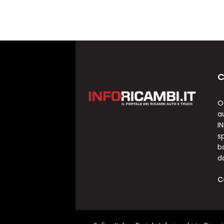
C
O
a
I
sp
b
d
C