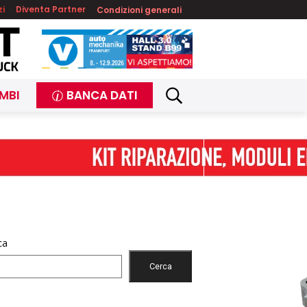
zi
Diventa Partner
Condizioni generali
MBI
BANCA DATI
ca
Cerca