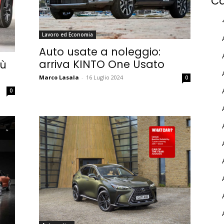
Ca
Lavoro ed Economia
Auto usate a noleggio:
arriva KINTO One Usato
iù
Marco Lasala
-
16 Luglio 2024
0
0
MY INFORICAMBI
Username