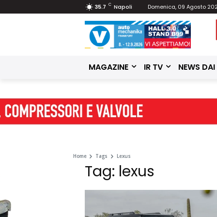
C
35.7
Napoli
Domenica, 09 Agosto 20
MAGAZINE
IR TV
NEWS DAI
Home
Tags
Lexus
Tag: lexus