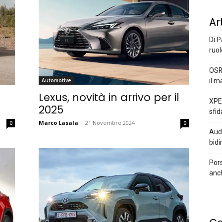
Ar
Di.P
ruol
OSR
il m
Automotive
Lexus, novità in arrivo per il
XPEN
2025
sfid
Marco Lasala
-
21 Novembre 2024
0
0
Audi
bidi
Pors
anc