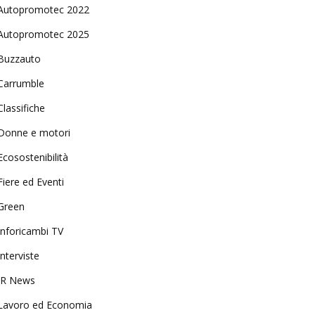
Autopromotec 2022
Autopromotec 2025
Buzzauto
Carrumble
Classifiche
Donne e motori
Ecosostenibilità
Fiere ed Eventi
Green
Inforicambi TV
Interviste
IR News
Lavoro ed Economia