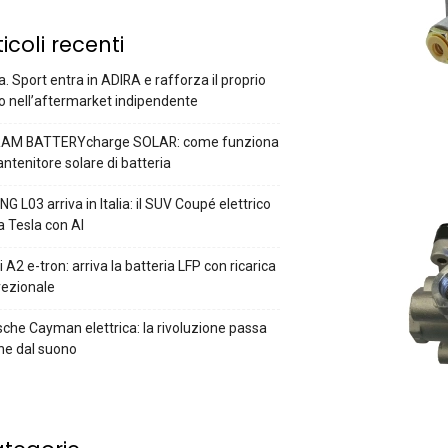
ticoli recenti
a. Sport entra in ADIRA e rafforza il proprio
o nell’aftermarket indipendente
AM BATTERYcharge SOLAR: come funziona
antenitore solare di batteria
G L03 arriva in Italia: il SUV Coupé elettrico
a Tesla con AI
 A2 e-tron: arriva la batteria LFP con ricarica
rezionale
che Cayman elettrica: la rivoluzione passa
he dal suono