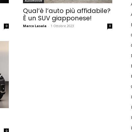
Automotive
Qual’è l’auto più affidabile?
Password
È un SUV giapponese!
Marco Lasala
-
1 Ottobre 2023
0
0
Ricordami
Accedi
0