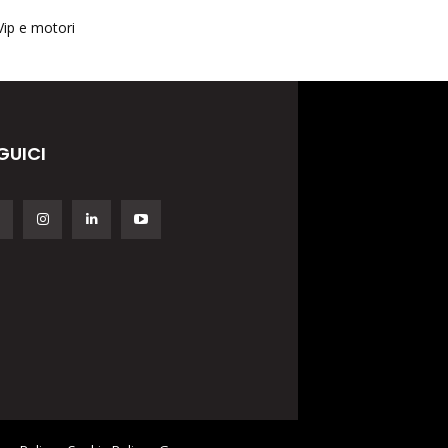
Vip e motori
GUICI