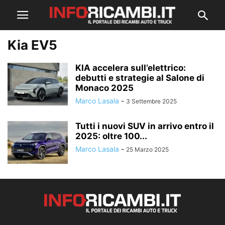
Kia EV5
KIA accelera sull’elettrico:
debutti e strategie al Salone di
Monaco 2025
Marco Lasala
-
3 Settembre 2025
Tutti i nuovi SUV in arrivo entro il
2025: oltre 100...
Marco Lasala
-
25 Marzo 2025