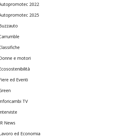
Autopromotec 2022
Autopromotec 2025
Buzzauto
Carrumble
Classifiche
Donne e motori
Ecosostenibilità
Fiere ed Eventi
Green
Inforicambi TV
Interviste
IR News
Lavoro ed Economia