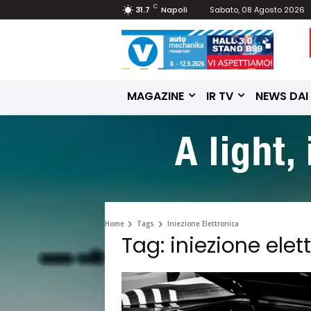
C
31.7
Napoli
Sabato, 08 Agosto 2026
MAGAZINE
IR TV
NEWS DAI
Home
Tags
Iniezione Elettronica
Tag: iniezione elet