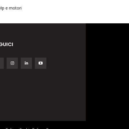
Vip e motori
GUICI