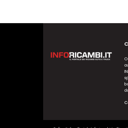
C
O
a
I
sp
b
d
C