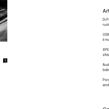
Ar
Di.P
ruol
OSR
il m
XPEN
sfid
0
Audi
bidi
Pors
anc