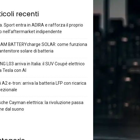
ticoli recenti
a. Sport entra in ADIRA e rafforza il proprio
o nell’aftermarket indipendente
AM BATTERYcharge SOLAR: come funziona
antenitore solare di batteria
G L03 arriva in Italia: il SUV Coupé elettrico
a Tesla con AI
 A2 e-tron: arriva la batteria LFP con ricarica
rezionale
che Cayman elettrica: la rivoluzione passa
he dal suono