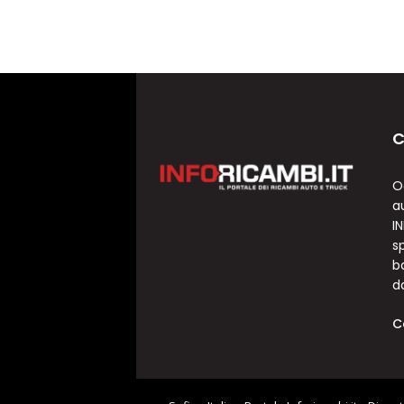
C
O
a
I
sp
b
d
C