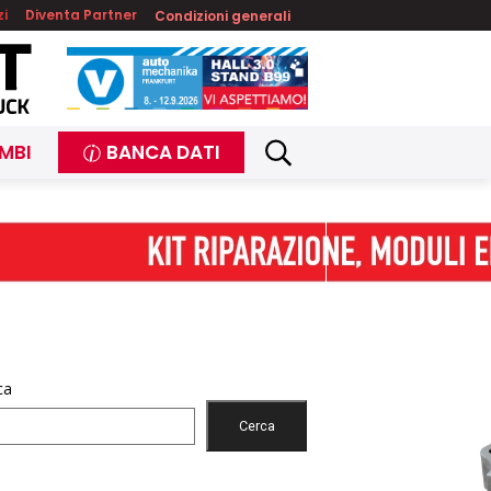
zi
Diventa Partner
Condizioni generali
MBI
BANCA DATI
ca
Cerca