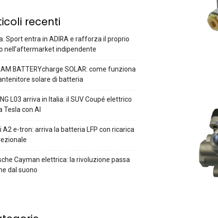
ticoli recenti
a. Sport entra in ADIRA e rafforza il proprio
o nell’aftermarket indipendente
AM BATTERYcharge SOLAR: come funziona
antenitore solare di batteria
G L03 arriva in Italia: il SUV Coupé elettrico
a Tesla con AI
 A2 e-tron: arriva la batteria LFP con ricarica
rezionale
che Cayman elettrica: la rivoluzione passa
he dal suono