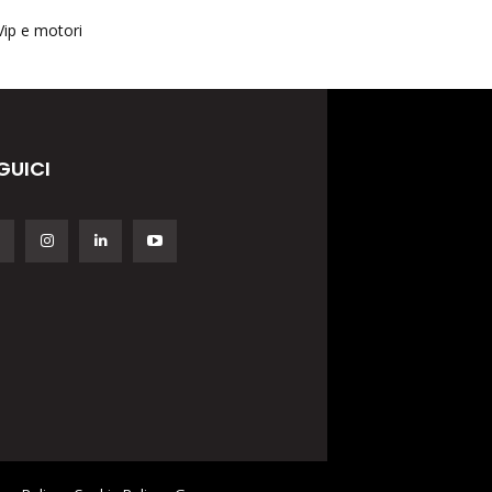
Vip e motori
GUICI