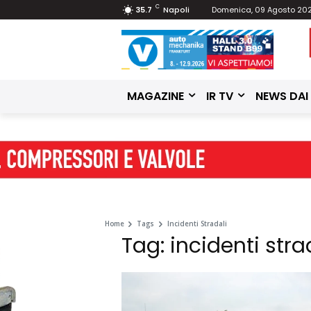
C
35.7
Napoli
Domenica, 09 Agosto 20
MAGAZINE
IR TV
NEWS DAI
Home
Tags
Incidenti Stradali
Tag: incidenti stra