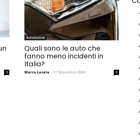
Ca
Automotive
un
Quali sono le auto che
fanno meno incidenti in
Italia?
Marco Lasala
-
21 Novembre 2024
0
0
MY INFORICAMBI
Username