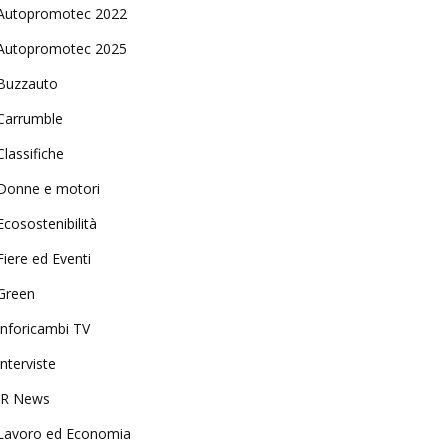
Autopromotec 2022
Autopromotec 2025
Buzzauto
Carrumble
Classifiche
Donne e motori
Ecosostenibilità
Fiere ed Eventi
Green
Inforicambi TV
Interviste
IR News
Lavoro ed Economia