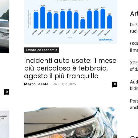
Ar
Di.P
ruol
OSR
il m
Lavoro ed Economia
Incidenti auto usate: il mese
XPEN
più pericoloso è febbraio,
sfid
agosto il più tranquillo
Audi
Marco Lasala
-
24 Luglio 2025
0
bidi
0
Pors
anc