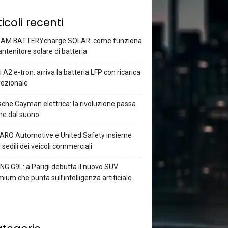
ticoli recenti
AM BATTERYcharge SOLAR: come funziona
antenitore solare di batteria
 A2 e-tron: arriva la batteria LFP con ricarica
rezionale
che Cayman elettrica: la rivoluzione passa
he dal suono
ARO Automotive e United Safety insieme
i sedili dei veicoli commerciali
G G9L: a Parigi debutta il nuovo SUV
ium che punta sull’intelligenza artificiale