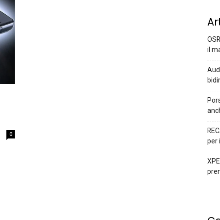
Ar
OSR
il m
Audi
bidi
Pors
anc
REC
0
per 
XPEN
prem