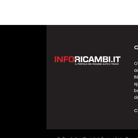
C
O
a
I
sp
b
d
C