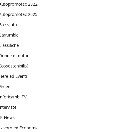
Autopromotec 2022
Autopromotec 2025
Buzzauto
Carrumble
Classifiche
Donne e motori
Ecosostenibilità
Fiere ed Eventi
Green
Inforicambi TV
Interviste
IR News
Lavoro ed Economia