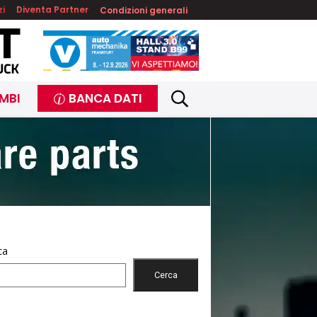
zi
Diventa Partner
Condizioni generali
MBI
BANCA DATI
ca
Cerca