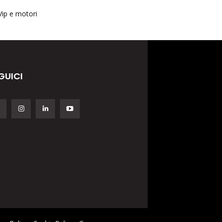
Vip e motori
GUICI