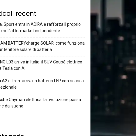
ticoli recenti
a. Sport entra in ADIRA e rafforza il proprio
o nell’aftermarket indipendente
AM BATTERYcharge SOLAR: come funziona
antenitore solare di batteria
G L03 arriva in Italia: il SUV Coupé elettrico
a Tesla con AI
 A2 e-tron: arriva la batteria LFP con ricarica
rezionale
che Cayman elettrica: la rivoluzione passa
he dal suono