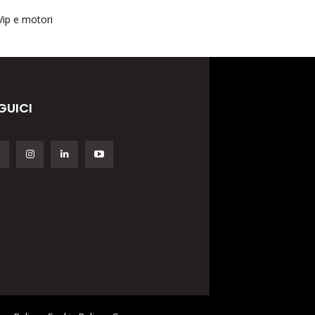
Vip e motori
GUICI