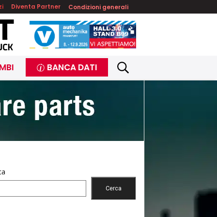
zi
Diventa Partner
Condizioni generali
MBI
BANCA DATI
ca
Cerca