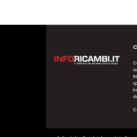
C
O
a
I
sp
b
d
C