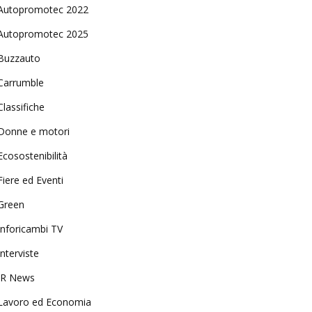
Autopromotec 2022
Autopromotec 2025
Buzzauto
Carrumble
Classifiche
Donne e motori
Ecosostenibilità
Fiere ed Eventi
Green
Inforicambi TV
Interviste
IR News
Lavoro ed Economia