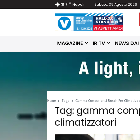
C
31.7
Napoli
Sabato, 08 Agosto 2026
MAGAZINE
IR TV
NEWS DAI
Home
Tags
Gamma Componenti Bosch Per Climatizza
Tag: gamma comp
climatizzatori