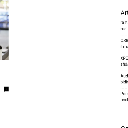
Ar
Di.P
ruol
OSR
il m
XPEN
sfid
Audi
bidi
0
Pors
anc