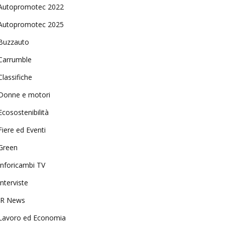
Autopromotec 2022
Autopromotec 2025
Buzzauto
Carrumble
Classifiche
Donne e motori
Ecosostenibilità
Fiere ed Eventi
Green
Inforicambi TV
Interviste
IR News
Lavoro ed Economia