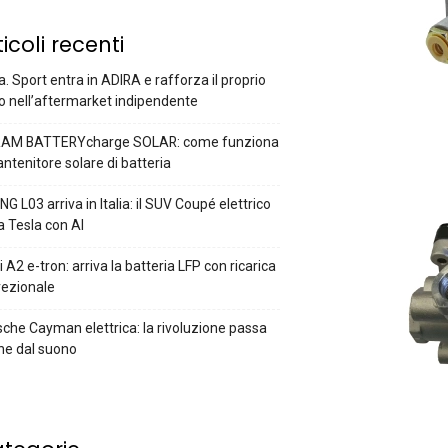
ticoli recenti
a. Sport entra in ADIRA e rafforza il proprio
o nell’aftermarket indipendente
AM BATTERYcharge SOLAR: come funziona
antenitore solare di batteria
G L03 arriva in Italia: il SUV Coupé elettrico
a Tesla con AI
 A2 e-tron: arriva la batteria LFP con ricarica
rezionale
che Cayman elettrica: la rivoluzione passa
he dal suono