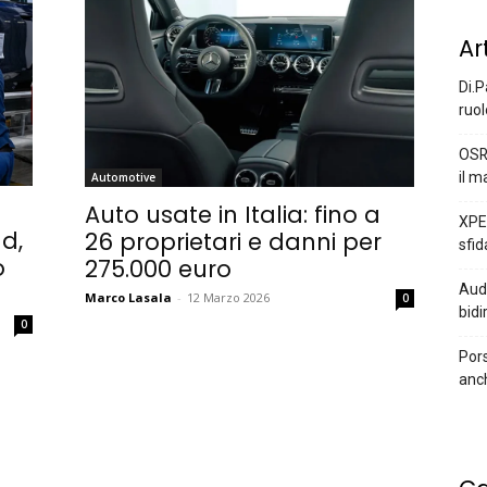
Ar
Di.P
ruol
OSR
il m
Automotive
Auto usate in Italia: fino a
XPEN
d,
26 proprietari e danni per
sfid
o
275.000 euro
Audi
Marco Lasala
-
12 Marzo 2026
0
bidi
0
Pors
anc