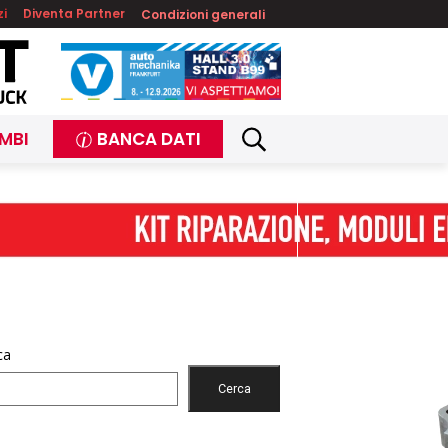
zi
Diventa Partner
Condizioni generali
MBI
BANCA DATI
ca
Cerca