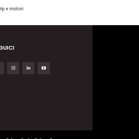
Vip e motori
GUICI