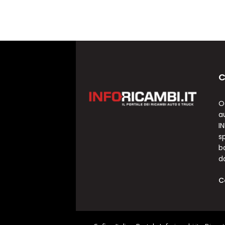
C
O
a
I
sp
b
d
C