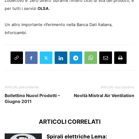
L’obiettivo è ‘zero difetti’ durante l’intero ciclo di vita dei prodotti, e
per tutti i servizi
OLSA
.
Un altro importante riferimento nella Banca Dati Italiana,
Inforicambi.
Articolo precedente
Articolo successivo
Bollettino Nuovi Prodotti –
Novità Mistral Air Ventilation
Giugno 2011
ARTICOLI CORRELATI
Spirali elettriche Lema: