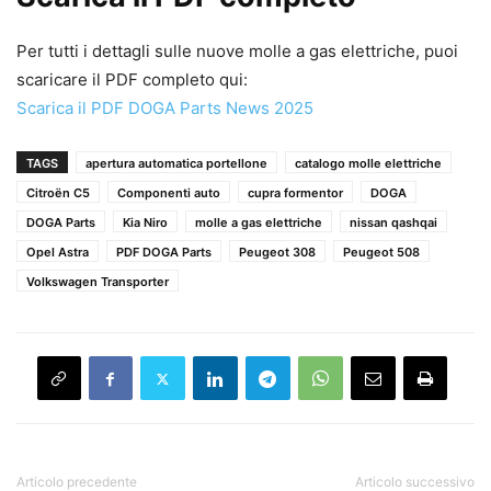
Per tutti i dettagli sulle nuove molle a gas elettriche, puoi
scaricare il PDF completo qui:
Scarica il PDF DOGA Parts News 2025
TAGS
apertura automatica portellone
catalogo molle elettriche
Citroën C5
Componenti auto
cupra formentor
DOGA
DOGA Parts
Kia Niro
molle a gas elettriche
nissan qashqai
Opel Astra
PDF DOGA Parts
Peugeot 308
Peugeot 508
Volkswagen Transporter
Articolo precedente
Articolo successivo