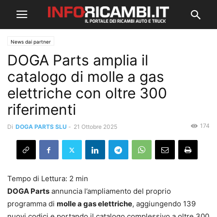
News dai partner
DOGA Parts amplia il
catalogo di molle a gas
elettriche con oltre 300
riferimenti
174
Di
DOGA PARTS SLU
-
21 Ottobre 2025
DOGA Parts
annuncia l’ampliamento del proprio
programma di
molle a gas elettriche
, aggiungendo 139
nuovi codici e portando il catalogo complessivo a oltre 300