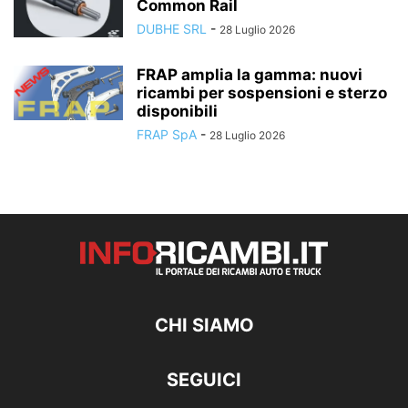
Common Rail
DUBHE SRL
-
28 Luglio 2026
FRAP amplia la gamma: nuovi
ricambi per sospensioni e sterzo
disponibili
FRAP SpA
-
28 Luglio 2026
CHI SIAMO
SEGUICI