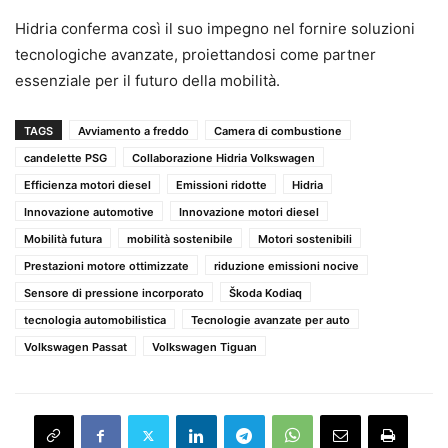
Hidria conferma così il suo impegno nel fornire soluzioni
tecnologiche avanzate, proiettandosi come partner
essenziale per il futuro della mobilità.
TAGS
Avviamento a freddo
Camera di combustione
candelette PSG
Collaborazione Hidria Volkswagen
Efficienza motori diesel
Emissioni ridotte
Hidria
Innovazione automotive
Innovazione motori diesel
Mobilità futura
mobilità sostenibile
Motori sostenibili
Prestazioni motore ottimizzate
riduzione emissioni nocive
Sensore di pressione incorporato
Škoda Kodiaq
tecnologia automobilistica
Tecnologie avanzate per auto
Volkswagen Passat
Volkswagen Tiguan