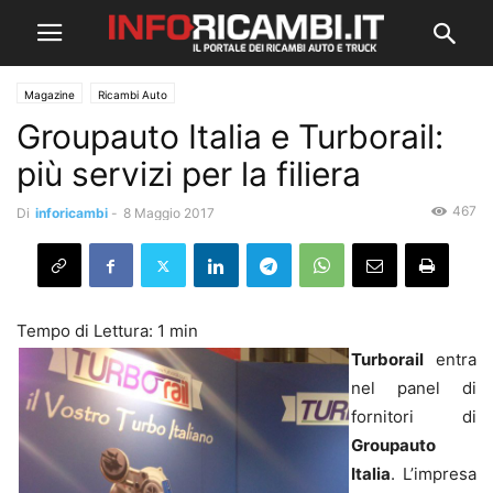
Magazine
Ricambi Auto
Groupauto Italia e Turborail:
più servizi per la filiera
467
Di
inforicambi
-
8 Maggio 2017
Turborail
entra
nel panel di
fornitori di
Groupauto
Italia
. L’impresa