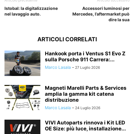
Articolo precedente
Articolo successivo
Istobal: la digitalizzazione
Accessori luminosi per
nel lavaggio auto.
Mercedes, l’aftermarket può
dire la sua
ARTICOLI CORRELATI
Hankook porta i Ventus S1 Evo Z
sulla Porsche 911 Carrera:...
Marco Lasala
-
27 Luglio 2026
Magneti Marelli Parts & Services
amplia la gamma kit catena
distribuzione
Marco Lasala
-
24 Luglio 2026
VIVI Autoparts rinnova i Kit LED
OE Size: più luce, installazione...