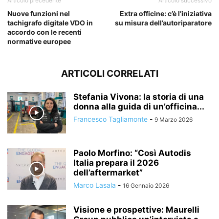
Articolo precedente
Articolo successivo
Nuove funzioni nel
Extra officine: c’è l’iniziativa
tachigrafo digitale VDO in
su misura dell’autoriparatore
accordo con le recenti
normative europee
ARTICOLI CORRELATI
Stefania Vivona: la storia di una
donna alla guida di un’officina...
Francesco Tagliamonte
-
9 Marzo 2026
Paolo Morfino: “Così Autodis
Italia prepara il 2026
dell’aftermarket”
Marco Lasala
-
16 Gennaio 2026
Visione e prospettive: Maurelli