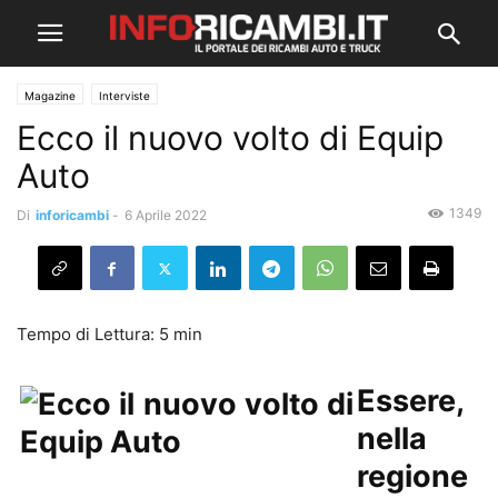
Magazine
Interviste
Ecco il nuovo volto di Equip
Auto
1349
Di
inforicambi
-
6 Aprile 2022
Essere,
nella
regione