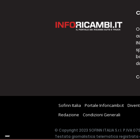
C
O
a
I
sp
b
d
C
Sofinn Italia
Portale Inforicambi.it
Divent
Redazione
Condizioni Generali
© Copyright 2023 SOFINN ITALIA S.r.l. P.IVA 0
Testata giornalistica telematica registrata a