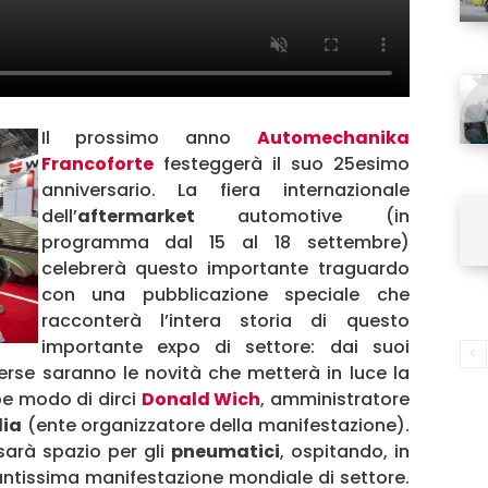
Il prossimo anno
Automechanika
Francoforte
festeggerà il suo 25esimo
anniversario. La fiera internazionale
dell’
aftermarket
automotive (in
programma dal 15 al 18 settembre)
MY INFORICAMBI
celebrerà questo importante traguardo
con una pubblicazione speciale che
racconterà l’intera storia di questo
importante expo di settore: dai suoi
erse saranno le novità che metterà in luce la
Username
e modo di dirci
Donald Wich
, amministratore
lia
(ente organizzatore della manifestazione).
sarà spazio per gli
pneumatici
, ospitando, in
Password
antissima manifestazione mondiale di settore.