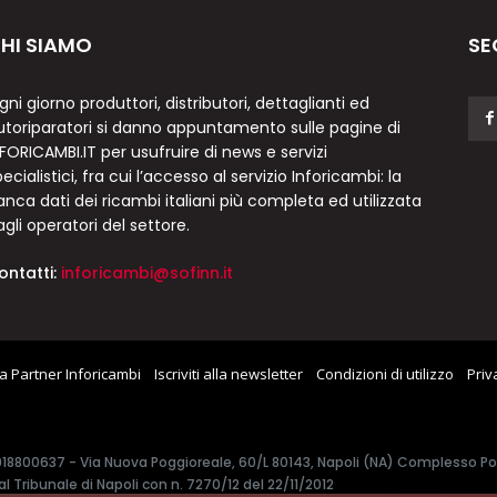
HI SIAMO
SE
gni giorno produttori, distributori, dettaglianti ed
utoriparatori si danno appuntamento sulle pagine di
NFORICAMBI.IT per usufruire di news e servizi
ecialistici, fra cui l’accesso al servizio Inforicambi: la
anca dati dei ricambi italiani più completa ed utilizzata
agli operatori del settore.
ontatti:
inforicambi@sofinn.it
a Partner Inforicambi
Iscriviti alla newsletter
Condizioni di utilizzo
Priv
7918800637 - Via Nuova Poggioreale, 60/L 80143, Napoli (NA) Complesso Polif
l Tribunale di Napoli con n. 7270/12 del 22/11/2012