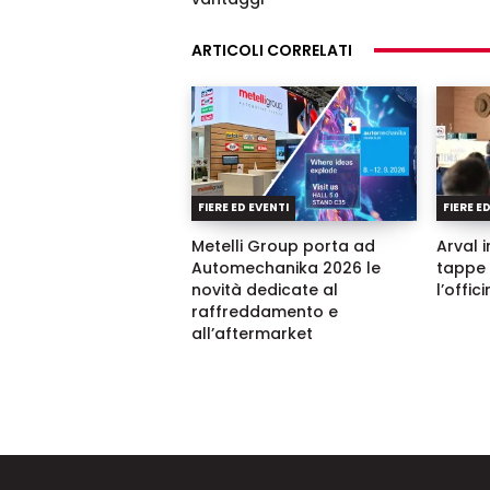
ARTICOLI CORRELATI
FIERE ED EVENTI
FIERE E
Metelli Group porta ad
Arval i
Automechanika 2026 le
tappe 
novità dedicate al
l’offic
raffreddamento e
all’aftermarket