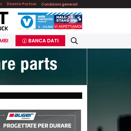
zi
Diventa Partner
Condizioni generali
MBI
BANCA DATI