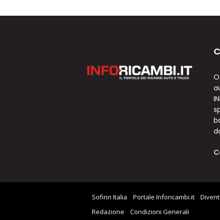
C
O
a
I
sp
b
d
C
Sofinn Italia
Portale Inforicambi.it
Divent
Redazione
Condizioni Generali