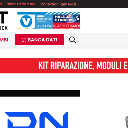
zi
Diventa Partner
Condizioni generali
MBI
BANCA DATI