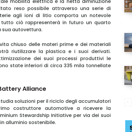
ale mobilità elettrica è la netta diminuzione
ltato reso possibile attraverso una serie di
erie agli ioni di litio comporta un notevole
tutto ciò rappresenterà in futuro un quarto
a sua autovettura.
i vita chiuso delle materi prime e dei materiali
rà riutilizzare la plastica e i suoi derivati.
ttimizzazione dei suoi processi produttivi le
no state inferiori di circa 335 mila tonnellate
MY INFORICAMBI
Battery Alliance
dia soluzioni per il riciclo degli accumulatori
imo costruttore automotive a ricevere la
Username
luminium Stewardship Initiative per via dei suoi
 in alluminio sostenibile.