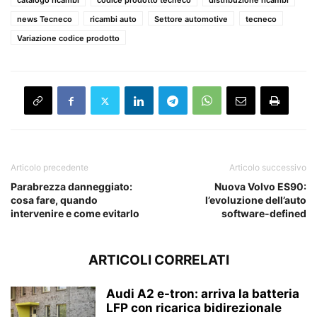
catalogo ricambi
codice prodotto tecneco
distribuzione ricambi
news Tecneco
ricambi auto
Settore automotive
tecneco
Variazione codice prodotto
Articolo precedente
Articolo successivo
Parabrezza danneggiato:
Nuova Volvo ES90:
cosa fare, quando
l’evoluzione dell’auto
intervenire e come evitarlo
software-defined
ARTICOLI CORRELATI
Audi A2 e-tron: arriva la batteria
LFP con ricarica bidirezionale