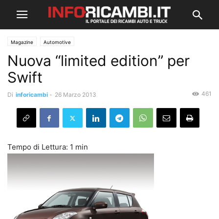
Magazine
Automotive
Nuova “limited edition” per
Swift
461
Di
inforicambi
-
26 Marzo 2013