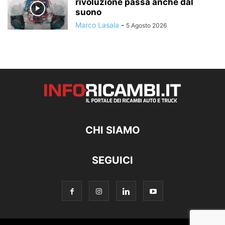
rivoluzione passa anche dal
suono
Marco Lasala
-
5 Agosto 2026
CHI SIAMO
SEGUICI