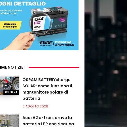
IME NOTIZIE
OSRAM BATTERYcharge
SOLAR: come funziona il
mantenitore solare di
09:00:24
batteria
6 AGOSTO 2026
Audi A2 e-tron: arriva la
batteria LFP con ricarica