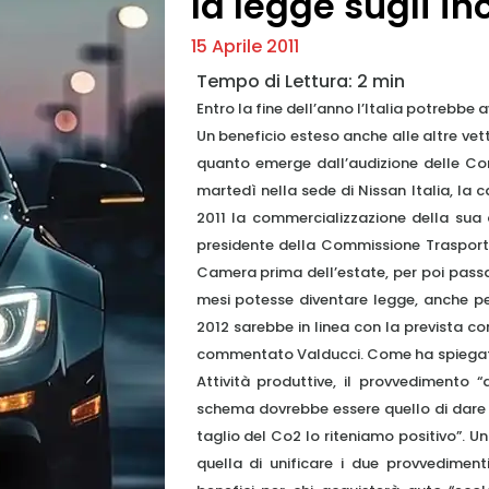
la legge sugli in
15 Aprile 2011
Entro la fine dell’anno l’Italia potrebbe 
Un beneficio esteso anche alle altre vett
quanto emerge dall’audizione delle Comm
martedì nella sede di Nissan Italia, la 
2011 la commercializzazione della sua a
presidente della Commissione Trasporti
Camera prima dell’estate, per poi passar
mesi potesse diventare legge, anche per
2012 sarebbe in linea con la prevista com
commentato Valducci. Come ha spiegato
Attività produttive, il provvedimento “
schema dovrebbe essere quello di dare pi
taglio del Co2 lo riteniamo positivo”. U
quella di unificare i due provvediment