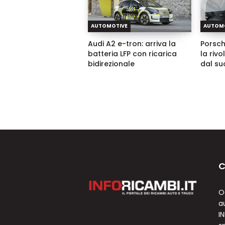
AUTOMOTIVE
AUTOM
Audi A2 e-tron: arriva la
Porsch
batteria LFP con ricarica
la riv
bidirezionale
dal su
C
O
a
I