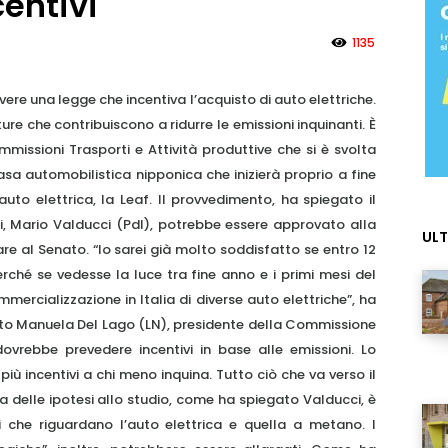
centivi
1135
avere una legge che incentiva l’acquisto di auto elettriche.
ure che contribuiscono a ridurre le emissioni inquinanti. È
issioni Trasporti e Attività produttive che si è svolta
casa automobilistica nipponica che inizierà proprio a fine
uto elettrica, la Leaf. Il provvedimento, ha spiegato il
, Mario Valducci (Pdl), potrebbe essere approvato alla
ULT
e al Senato. “Io sarei già molto soddisfatto se entro 12
ché se vedesse la luce tra fine anno e i primi mesi del
mercializzazione in Italia di diverse auto elettriche”, ha
 Manuela Del Lago (LN), presidente della Commissione
dovrebbe prevedere incentivi in base alle emissioni. Lo
ù incentivi a chi meno inquina. Tutto ciò che va verso il
na delle ipotesi allo studio, come ha spiegato Valducci, è
i che riguardano l’auto elettrica e quella a metano. I