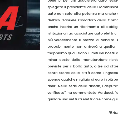
benefici per chi acquisterà auto “ecol
spiegato il presidente della Commissione
auto non solo alla potenza ma anche a
dell’Idv Gabriele Cimadoro della Comm
anche inserire un riferimento all’obbl
istituzionali ad acquistare auto elettri
più velocemente il prezzo di vendita. A
probabilmente non arriverà a quella me
“Sappiamo quali siano i limiti dei nostri
minor costo della manutenzione richi
previste per il bollo auto, oltre ad al
centri storici delle città come l’ingres
spende qualche migliaio di euro in più per
anni”. Nella sede della Nissan, i deput
verificato”, ha commentato Valducci, “
guidare una vettura elettrica è come gu
15 Apr