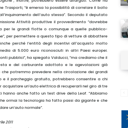
ogiche”, inoltre, potrebbero essere allargati. Come ha
 Trasporti, “è emersa la possibilità di correlare il bollo
ll’inquinamento dell’auto stessa”. Secondo il deputato
issione Attività produttive il provvedimento “dovrebbe
igo per le grandi flotte o comunque a quelle pubblico-
che”, per permettere a questo tipo di vetture di abbattere
MY INFORICAMBI
nche perché l’entità degli incentivi all’acquisto molto
dia di 5.000 euro riconosciuti in altri Paesi europei.
 conti pubblici”, ha spiegato Valducci, “ma crediamo che il
esta e del carburante adottato e le agevolazioni già
tre che potremmo prevedere nella circolazione dei grandi
so e il parcheggio gratuito, potrebbero consentire a chi
Username
 acquistare un’auto elettrica di recuperarli nel giro di tre
ati hanno anche fatto un test drive della Leaf. “Abbiamo
Password
che ormai la tecnologia ha fatto passi da gigante e che
idare un’auto normale”.
Ricordami
ile 2011