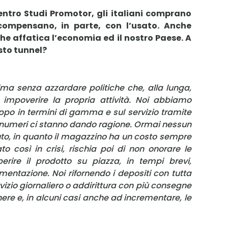
entro Studi Promotor, gli italiani comprano
mpensano, in parte, con l’usato. Anche
che affatica l’economia ed il nostro Paese. A
sto tunnel?
Username
a senza azzardare politiche che, alla lunga,
Password
impoverire la propria attività. Noi abbiamo
ppo in termini di gamma e sul servizio tramite
 i numeri ci stanno dando ragione. Ormai nessun
Ricordami
to, in quanto il magazzino ha un costo sempre
 così in crisi, rischia poi di non onorare le
Accedi
perire il prodotto su piazza, in tempi brevi,
mentazione. Noi rifornendo i depositi con tutta
zio giornaliero o addirittura con più consegne
nere e, in alcuni casi anche ad incrementare, le