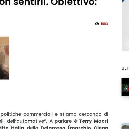
n sentirli. Obiettivo:
1883
ULT
politiche commerciali e stiamo cercando di
elli dell’automotive”. A parlare è
Terry Macrì
ite Italia
della
Delgrosso (marchio Clean