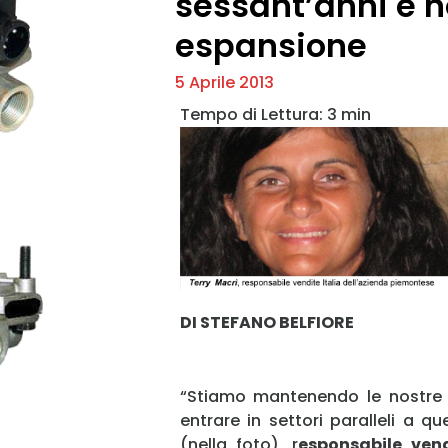
sessant’anni e no
espansione
5 Aprile 2013
DI STEFANO BELFIORE
“Stiamo mantenendo le nostre 
entrare in settori paralleli a qu
(nella foto), r
esponsabile vend