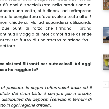
a 60 anni è specializzata nella produzione di
i. Ancora una volta, si è dinanzi ad un’impresa
onta la congiuntura sfavorevole a testa alta. E
 non chiudersi. Ma ad espandersi utilizzando
. Due punti di forza che firmano il brand
ntinua il viaggio di Inforicambi fra le aziende
nterviste frutto di una stretta relazione fra il
 settore.
e sistemi filtranti per autoveicoli. Ad oggi
resa ha raggiunto?
 al passato. Io seguo l’aftermaket Italia ed il
affale del ricambista è sempre più marcato,
distributiva dei depositi (servizio in termini di
o in ogni regione d’Italia).