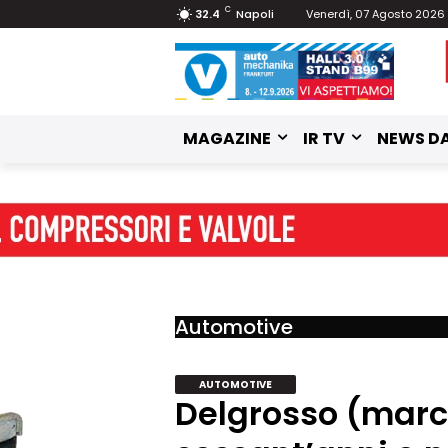
C
32.4
Napoli
Venerdì, 07 Agosto 2026
MAGAZINE
IR TV
NEWS DA
Automotive
AUTOMOTIVE
Delgrosso (march