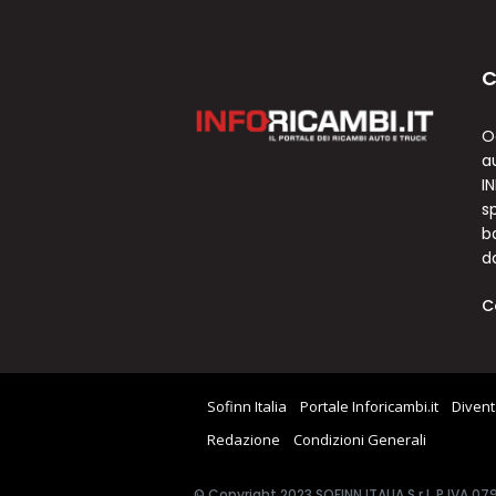
C
O
a
I
sp
b
d
C
Sofinn Italia
Portale Inforicambi.it
Divent
Redazione
Condizioni Generali
© Copyright 2023 SOFINN ITALIA S.r.l. P.IVA 0