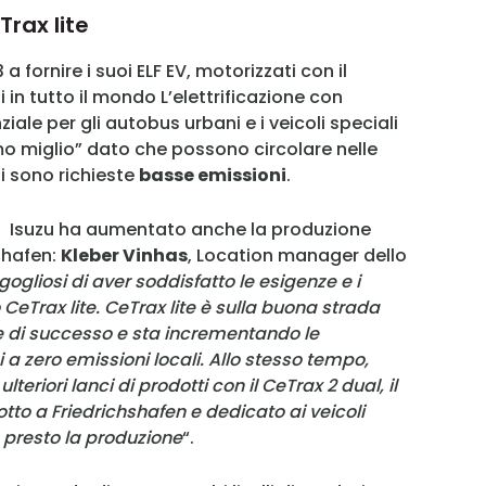
Trax lite
a fornire i suoi ELF EV, motorizzati con il
Ricordami
i in tutto il mondo L’elettrificazione con
Accedi
iale per gli autobus urbani e i veicoli speciali
timo miglio” dato che possono circolare nelle
li sono richieste
basse emissioni
.
i Isuzu ha aumentato anche la produzione
hshafen:
Kleber Vinhas
, Location manager dello
ogliosi di aver soddisfatto le esigenze e i
 CeTrax lite. CeTrax lite è sulla buona strada
e di successo e sta incrementando le
i a zero emissioni locali. Allo stesso tempo,
riori lanci di prodotti con il CeTrax 2 dual, il
otto a Friedrichshafen e dedicato ai veicoli
 presto la produzione
“.