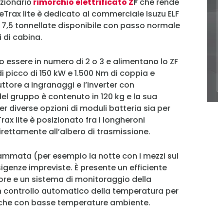
uzionario
rimorchio elettrificato Z
F
che rende
l CeTrax lite è dedicato al commerciale Isuzu ELF
7,5 tonnellate disponibile con passo normale
 di cabina.
essere in numero di 2 o 3 e alimentano lo ZF
i picco di 150 kW e 1.500 Nm di coppia e
uttore a ingranaggi e l’inverter con
o del gruppo è contenuto in 120 kg e la sua
er diverse opzioni di moduli batteria sia per
MY INFORICAMBI
rax lite è posizionato fra i longheroni
 direttamente all’albero di trasmissione.
ammata (per esempio la notte con i mezzi sul
sigenze impreviste. È presente un efficiente
ore e un sistema di monitoraggio della
Username
 controllo automatico della temperatura per
nche con basse temperature ambiente.
Password