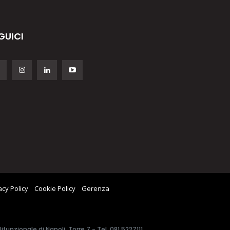
GUICI
acy Policy
Cookie Policy
Gerenza
unzionale di Napoli, Torre 7 - Tel. 081.5227111