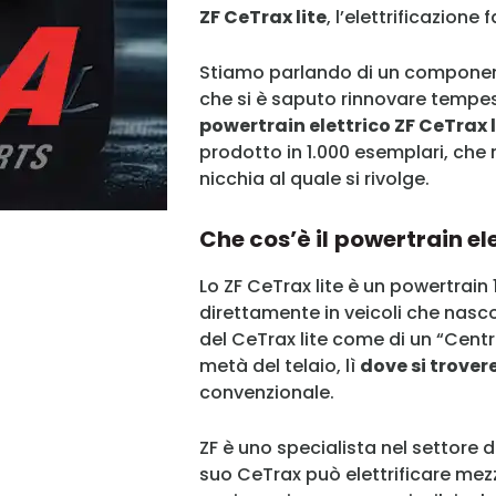
ZF CeTrax lite
, l’elettrificazione f
Stiamo parlando di un component
che si è saputo rinnovare tempe
powertrain elettrico ZF CeTrax l
prodotto in 1.000 esemplari, che
nicchia al quale si rivolge.
Che cos’è il
powertrain ele
Lo ZF CeTrax lite è un powertrain
direttamente in veicoli che nasc
del CeTrax lite come di un “Central
metà del telaio, lì
dove si trover
convenzionale.
ZF è uno specialista nel settore del
suo CeTrax può elettrificare mez