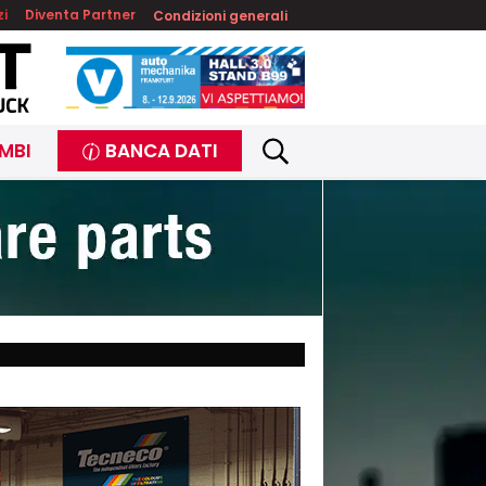
zi
Diventa Partner
Condizioni generali
MBI
BANCA DATI