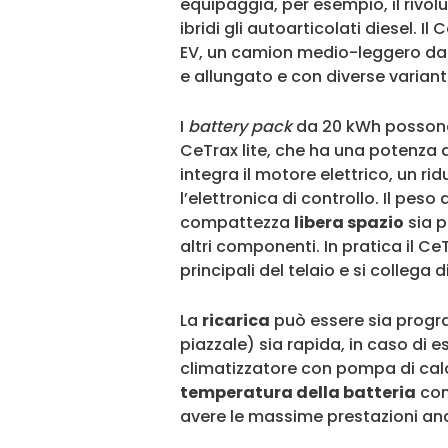
equipaggia, per esempio, il rivol
ibridi gli autoarticolati diesel. I
EV, un camion medio-leggero da 
e allungato e con diverse varianti
I
battery pack
da 20 kWh possono 
CeTrax lite, che ha una potenza d
integra il motore elettrico, un rid
l’elettronica di controllo. Il pes
compattezza
libera spazio
sia p
altri componenti. In pratica il CeT
principali del telaio e si collega
La
ricarica
può essere sia progr
piazzale) sia rapida, in caso di e
climatizzatore con pompa di cal
temperatura della batteria
con
avere le massime prestazioni a