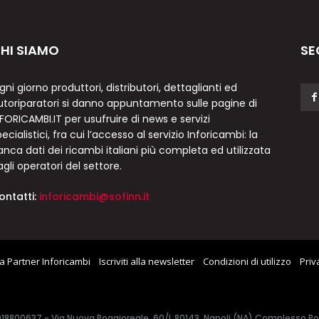
HI SIAMO
SE
gni giorno produttori, distributori, dettaglianti ed
utoriparatori si danno appuntamento sulle pagine di
NFORICAMBI.IT per usufruire di news e servizi
ecialistici, fra cui l’accesso al servizio Inforicambi: la
anca dati dei ricambi italiani più completa ed utilizzata
agli operatori del settore.
ontatti:
inforicambi@sofinn.it
a Partner Inforicambi
Iscriviti alla newsletter
Condizioni di utilizzo
Priv
7918800637 - Via Nuova Poggioreale, 60/L 80143, Napoli (NA) Complesso Polif