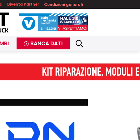
zi
Diventa Partner
Condizioni generali
MBI
BANCA DATI