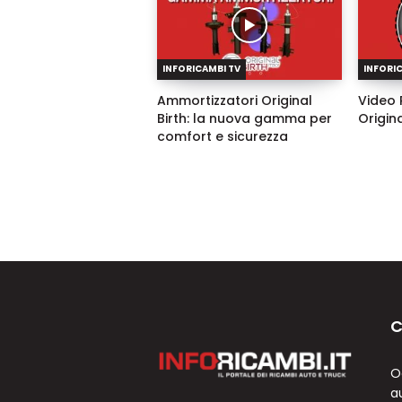
INFORICAMBI TV
INFORI
Ammortizzatori Original
Video 
Birth: la nuova gamma per
Origina
comfort e sicurezza
C
O
a