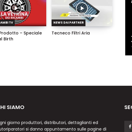
CAMBI TV
NEWS DAI PARTNER
Prodotto – Speciale
Tecneco Filtri Aria
l Birth
HI SIAMO
SE
gni giorno produttori, distributori, dettaglianti ed
utoriparatori si danno appuntamento sulle pagine di