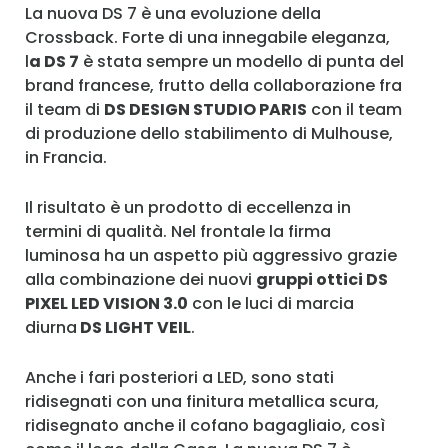
La nuova DS 7 è una evoluzione della
Ricordami
Crossback. Forte di una innegabile eleganza,
l
a DS 7
è stata sempre un modello di punta del
Accedi
brand francese, frutto della collaborazione fra
il team di
DS DESIGN STUDIO PARIS
con il team
di produzione dello stabilimento di Mulhouse,
in Francia.
Il risultato è un prodotto di eccellenza in
termini di qualità. Nel frontale la firma
luminosa ha un aspetto più aggressivo grazie
alla combinazione dei nuovi
gruppi ottici DS
PIXEL LED VISION 3.0
con le luci di marcia
diurna
DS LIGHT VEIL
.
Anche i fari posteriori a LED, sono stati
ridisegnati con una finitura metallica scura,
ridisegnato anche il cofano bagagliaio, così