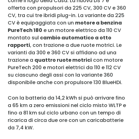
come il logo della Casa. La nuova DS 7 è
offerta con propulsori da 225 CV, 300 CV e 360
CV, tra cui tre ibridi plug-in. La variante da 225
CV è equipaggiata con un
motore a benzina
PureTech 180
e un motore elettrico da 110 CV
montato sul
cambio automatico a otto
rapporti
, con trazione a due ruote motrici. Le
varianti da 300 e 360 CV si affidano ad una
trazione a
quattro ruote motrici
con motore
PureTech 200 e motori elettrici da 110 e 112 CV
su ciascuno degli assi con la variante 360
disponibile anche con propulsore 130 BlueHDi.
Con la batteria da 14,2 kWh si può arrivare fino
a 65 km a zero emissioni nel ciclo misto WLTP e
fino a 81 km sul ciclo urbano con un tempo di
ricarica di circa due ore con un caricabatterie
da 7,4 kW.