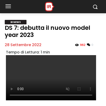
IR News
IR NEWS
DS 7: debutta il nuovo model
year 2023
MY INFORICAMBI
28 Settembre 2022
0
962
Username
Password