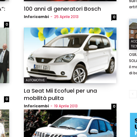
sull
arti
”:
100 anni di generatori Bosch
Inforicambi
-
25 Aprile 2013
0
0
Username
ACC
TEC
Password
OSR
SOL
il m
Ricordami
di b
AUTOMOTIVE
Accedi
La Seat Mii Ecofuel per una
mobilità pulita
0
Inforicambi
-
19 Aprile 2013
0