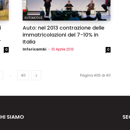
AUTOMOTIVE
i
Auto: nel 2013 contrazione delle
immatricolazioni del 7-10% in
”
Italia
Inforicambi
-
10 Aprile 2013
0
0
...
411
Pagina 405 di 411
HI SIAMO
SE