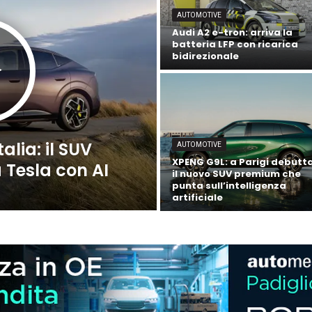
AUTOMOTIVE
Audi A2 e-tron: arriva la
batteria LFP con ricarica
bidirezionale
alia: il SUV
AUTOMOTIVE
XPENG G9L: a Parigi debutt
 Tesla con AI
il nuovo SUV premium che
punta sull’intelligenza
artificiale