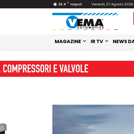
C
32.4
Napoli
Venerdì, 07 Agosto 2026
MAGAZINE
IR TV
NEWS DA