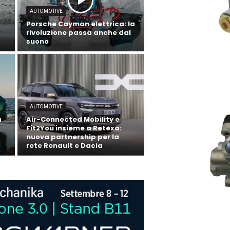
AUTOMOTIVE
Porsche Cayman elettrica: la
rivoluzione passa anche dal
suono
AUTOMOTIVE
a
Air-Connected Mobility e
Fit2You insieme a Retexa:
nuova partnership per la
rete Renault e Dacia