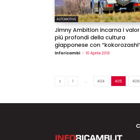
AUTOMOTIVE
Jimny Ambition incarna i valor
più profondi della cultura
giapponese con “kokorozashi
Inforicambi
-
10 Aprile 2013
...
1
404
405
406
C