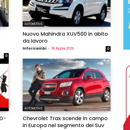
AUTOMOTIVE
Nuovo Mahindra XUV500 in abito
da lavoro
Inforicambi
-
16 Aprile 2013
0
0
AUTOMOTIVE
ED-
Chevrolet Trax scende in campo
in Europa nel segmento dei Suv