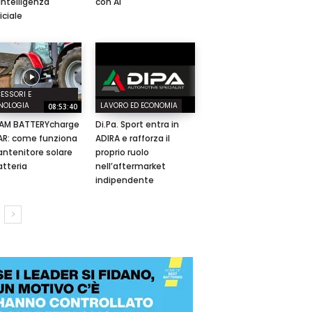
’intelligenza
con AI
ficiale
ESSORI E
NOLOGIA
LAVORO ED ECONOMIA
08:53:40
AM BATTERYcharge
Di.Pa. Sport entra in
AR: come funziona
ADIRA e rafforza il
antenitore solare
proprio ruolo
atteria
nell’aftermarket
indipendente