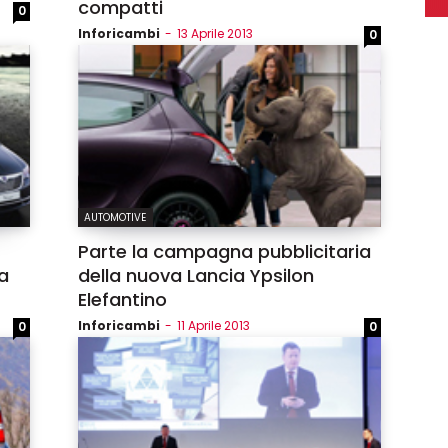
compatti
0
Inforicambi
-
13 Aprile 2013
0
AUTOMOTIVE
Parte la campagna pubblicitaria
a
della nuova Lancia Ypsilon
Elefantino
Inforicambi
-
11 Aprile 2013
0
0