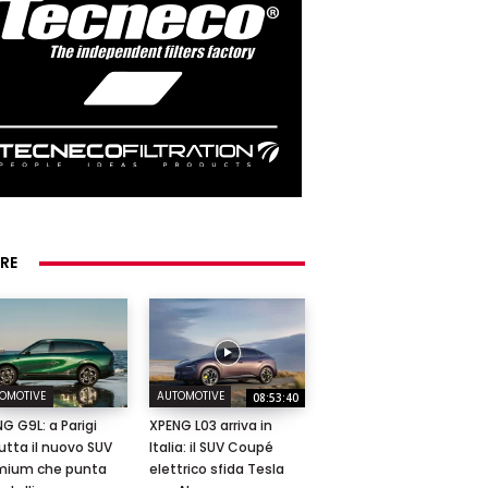
RE
OMOTIVE
AUTOMOTIVE
08:53:40
G G9L: a Parigi
XPENG L03 arriva in
tta il nuovo SUV
Italia: il SUV Coupé
mium che punta
elettrico sfida Tesla