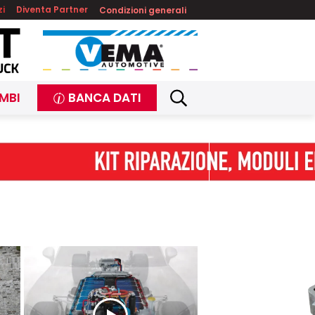
zi
Diventa Partner
Condizioni generali
MBI
BANCA DATI