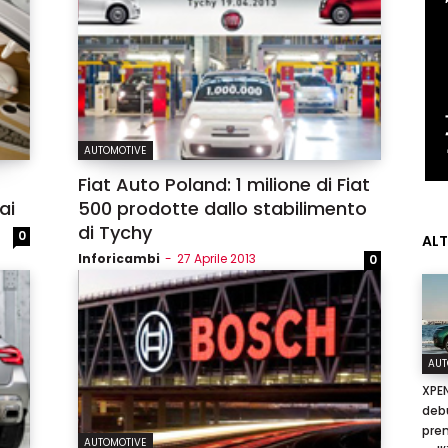
AUTOMOTIVE
Fiat Auto Poland: 1 milione di Fiat
ai
500 prodotte dallo stabilimento
di Tychy
0
ALT
Inforicambi
-
27 Aprile 2013
0
AUT
XPEN
MY INFORICAMBI
debu
pre
AUTOMOTIVE