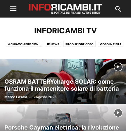
INFORICAMBI TV
4 CHIACCHIERE CON...
IR NEWS
PRODUZIONI VIDEO
VIDEO IN FIERA
OSRAM BATTERYcharge SOLAR: come
funziona il mantenitore solare di batteria
Marco Lasala
-
6 Agosto 2026
Porsche Cayman elettrica: la rivoluzione