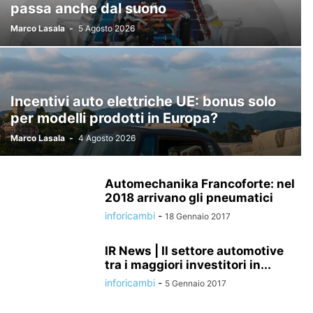
passa anche dal suono
Marco Lasala
-
5 Agosto 2026
Incentivi auto elettriche UE: bonus solo
per modelli prodotti in Europa?
Marco Lasala
-
4 Agosto 2026
Automechanika Francoforte: nel
2018 arrivano gli pneumatici
inforicambi
-
18 Gennaio 2017
IR News | Il settore automotive
tra i maggiori investitori in...
inforicambi
-
5 Gennaio 2017