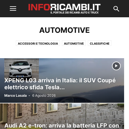
AUTOMOTIVE
ACCESSORI E TECNOLOGIA
AUTOMOTIVE
CLASSIFICHE
ECOSOSTENIBILITÀ
FIERE ED EVENTI
GREEN
INTERVISTE
LAVORO ED ECONOMIA
MANUTENZIONE E RIPARAZIONE
RICAMBI AUTO
RICAMBI TRUCK
SICUREZZA ALLA GUIDA
XPENG L03 arriva in Italia: il SUV Coupé
elettrico sfida Tesla...
Marco Lasala
-
6 Agosto 2026
Audi A2 e-tron: arriva la batteria LFP con